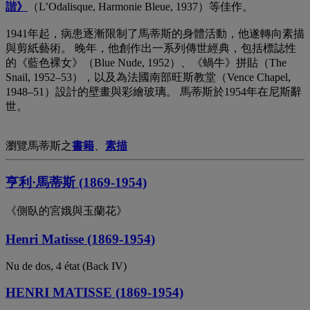
諧》
（L’Odalisque, Harmonie Bleue, 1937）等佳作。
1941年起，病患逐漸限制了馬蒂斯的身體活動，他遂轉向素描
與剪紙藝術。 晚年，他創作出一系列傳世經典，包括標誌性
的《藍色裸女》（Blue Nude, 1952）、《蝸牛》拼貼（The
Snail, 1952–53），以及為法國南部旺斯教堂（Vence Chapel,
1948–51）設計的壁畫與彩繪玻璃。 馬蒂斯於1954年在尼斯辭
世。
瀏覽馬蒂斯之
書籍
、
素描
亨利·馬蒂斯 (1869-1954)
《側臥的宮娥與玉蘭花》
Henri Matisse (1869-1954)
Nu de dos, 4 état (Back IV)
HENRI MATISSE (1869-1954)