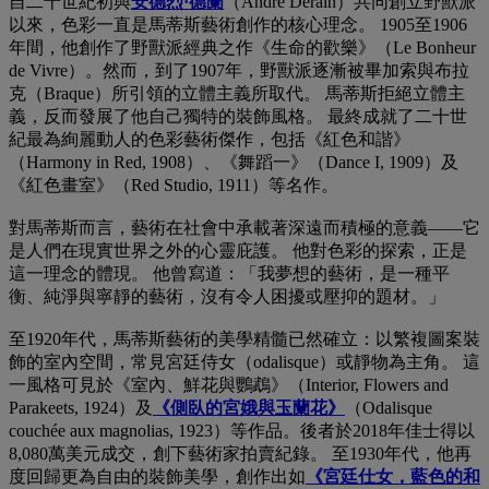
自二十世紀初與
安德烈·德蘭
（André Derain）共同創立野獸派
以來，色彩一直是馬蒂斯藝術創作的核心理念。 1905至1906
年間，他創作了野獸派經典之作《生命的歡樂》（Le Bonheur
de Vivre）。然而，到了1907年，野獸派逐漸被畢加索與布拉
克（Braque）所引領的立體主義所取代。 馬蒂斯拒絕立體主
義，反而發展了他自己獨特的裝飾風格。 最終成就了二十世
紀最為絢麗動人的色彩藝術傑作，包括《紅色和諧》
（Harmony in Red, 1908）、《舞蹈一》（Dance I, 1909）及
《紅色畫室》（Red Studio, 1911）等名作。
對馬蒂斯而言，藝術在社會中承載著深遠而積極的意義——它
是人們在現實世界之外的心靈庇護。 他對色彩的探索，正是
這一理念的體現。 他曾寫道：「我夢想的藝術，是一種平
衡、純淨與寧靜的藝術，沒有令人困擾或壓抑的題材。」
至1920年代，馬蒂斯藝術的美學精髓已然確立：以繁複圖案裝
飾的室內空間，常見宮廷侍女（odalisque）或靜物為主角。 這
一風格可見於《室內、鮮花與鸚鵡》（Interior, Flowers and
Parakeets, 1924）及
《側臥的宮娥與玉蘭花》
（Odalisque
couchée aux magnolias, 1923）等作品。後者於2018年佳士得以
8,080萬美元成交，創下藝術家拍賣紀錄。 至1930年代，他再
度回歸更為自由的裝飾美學，創作出如
《宮廷仕女，藍色的和