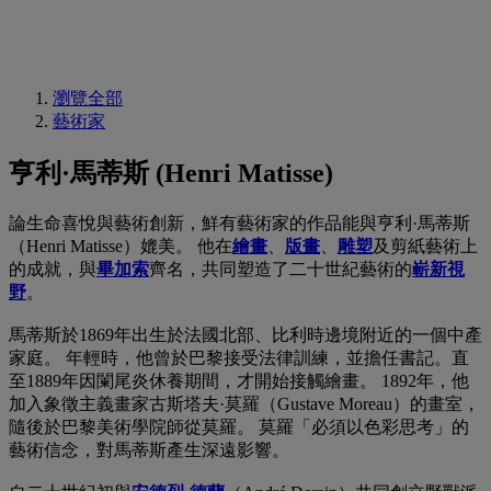
瀏覽全部
藝術家
亨利·馬蒂斯 (Henri Matisse)
論生命喜悅與藝術創新，鮮有藝術家的作品能與亨利·馬蒂斯
（Henri Matisse）媲美。 他在
繪畫
、
版畫
、
雕塑
及剪紙藝術上
的成就，與
畢加索
齊名，共同塑造了二十世紀藝術的
嶄新視
野
。
馬蒂斯於1869年出生於法國北部、比利時邊境附近的一個中產
家庭。 年輕時，他曾於巴黎接受法律訓練，並擔任書記。直
至1889年因闌尾炎休養期間，才開始接觸繪畫。 1892年，他
加入象徵主義畫家古斯塔夫·莫羅（Gustave Moreau）的畫室，
隨後於巴黎美術學院師從莫羅。 莫羅「必須以色彩思考」的
藝術信念，對馬蒂斯產生深遠影響。