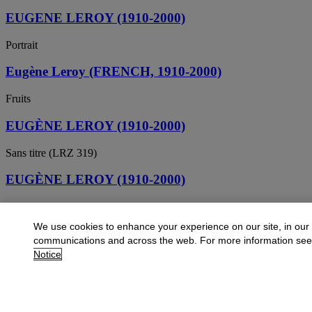
EUGENE LEROY (1910-2000)
Portrait
Eugène Leroy (FRENCH, 1910-2000)
Fruits
EUGÈNE LEROY (1910-2000)
Sans titre (LRZ 319)
EUGÈNE LEROY (1910-2000)
Sans titre
We use cookies to enhance your experience on our site, in our
EUGÈNE LEROY (1910-2000)
communications and across the web. For more information se
Notice
Christ en croix