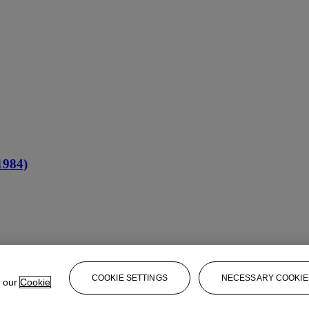
984)
COOKIE SETTINGS
NECESSARY COOKIE
e our
Cookie