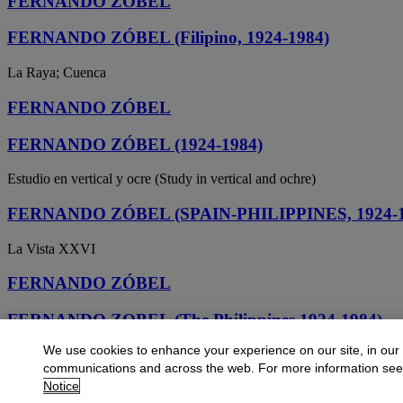
FERNANDO ZOBEL
FERNANDO ZÓBEL (Filipino, 1924-1984)
La Raya; Cuenca
FERNANDO ZÓBEL
FERNANDO ZÓBEL (1924-1984)
Estudio en vertical y ocre (Study in vertical and ochre)
FERNANDO ZÓBEL (SPAIN-PHILIPPINES, 1924-1
La Vista XXVI
FERNANDO ZÓBEL
FERNANDO ZOBEL (The Philippines 1924-1984)
We use cookies to enhance your experience on our site, in our
Wet country
communications and across the web. For more information se
Notice
FERNANDO ZOBEL