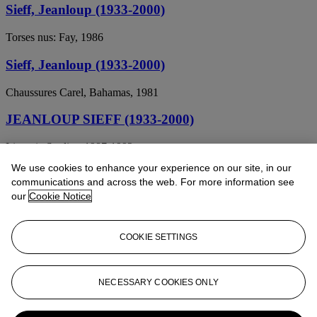
Sieff, Jeanloup (1933-2000)
Torses nus: Fay, 1986
Sieff, Jeanloup (1933-2000)
Chaussures Carel, Bahamas, 1981
JEANLOUP SIEFF (1933-2000)
Lingerie Studies, 1987-1992
We use cookies to enhance your experience on our site, in our
JEANLOUP SIEFF (1933-2000)
communications and across the web. For more information see
our
Cookie Notice
Robe Trop Petite, Paris, 1995
JEANLOUP SIEFF (1933-2000)
COOKIE SETTINGS
Death Valley, California, 1977
JEANLOUP SIEFF (1933-2000)
NECESSARY COOKIES ONLY
Les petites dalles, 1980