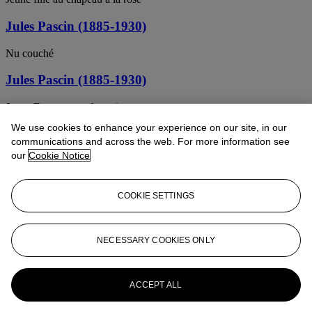
Jules Pascin (1885-1930)
Nu couché
Jules Pascin (1885-1930)
Jeune Femme en robe noire
We use cookies to enhance your experience on our site, in our
Jules Pascin (1885-1930)
communications and across the web. For more information see
our
Cookie Notice
Jeune fille au ruban bleu
Jules Pascin (1885-1930)
COOKIE SETTINGS
La Danseuse assoupie
Jules Pascin (1885-1930)
NECESSARY COOKIES ONLY
Femme sur un fauteuil (Geneviève)
ACCEPT ALL
JULES PASCIN (1885-1930)