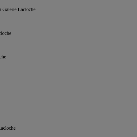
n Galerie Lacloche
cloche
oche
Lacloche