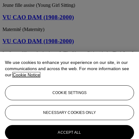
Jeune fille assise (Young Girl Sitting)
VU CAO DAM (1908-2000)
Maternité (Maternity)
VU CAO DAM (1908-2000)
La Jeune fille au foulard noué (The Young Girl with the Tied Scarf)
We use cookies to enhance your experience on our site, in our
VU CAO DAM (1908-2000)
communications and across the web. For more information see
our
Cookie Notice
Le poète (The Poet)
VU CAO DAM (1908-2000)
COOKIE SETTINGS
Deux Jeunes Filles (Two Girls)
VU CAO DAM (1908-2000)
NECESSARY COOKIES ONLY
Amoureux
ACCEPT ALL
VU CAO DAM (1908-2000)