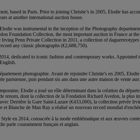
, based in Paris. Prior to joining Christie’s in 2005, Elodie has accu
ears at another international auction house.
odie was instrumental in the inception of the Photography department at 
edon Foundation Collection, the most important auction in France at the
the Irving Penn Private Collection in 2011, a collection of daguerreoty
ecord any classic photographs (€2,688,750).
 2014, dedicated to iconic fashion and contemporary works. Appointed to 
 English.
partement photographie. Avant de rejoindre Christie's en 2005, Elodie 
rie parisienne, puis pendant six ans dans une autre maison de vente aux 
poraine, Elodie a joué un rôle déterminant dans la création du départem
de renom, dont la collection de la Fondation Richard Avedon, la plus im
 avec Derrière la Gare Saint-Lazare (€433,000), la collection privée Ir
e et Blanche de Man Ray a réalisé un nouveau record mondial d'enchèr
 & Style en 2014, consacrée à la mode emblématique et aux œuvres con
die parle couramment français et anglais.