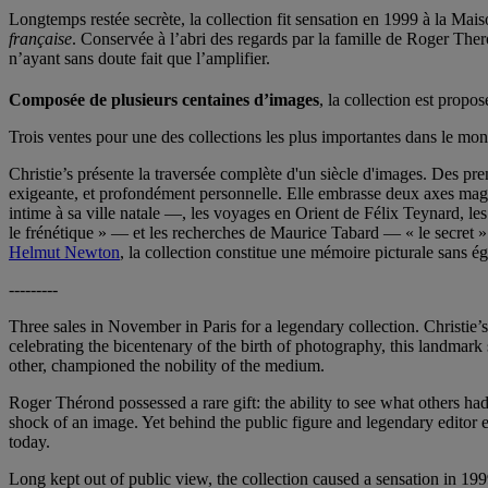
Longtemps restée secrète, la collection fit sensation en 1999 à la Mai
française
. Conservée à l’abri des regards par la famille de Roger The
n’ayant sans doute fait que l’amplifier.
Composée de plusieurs centaines d’images
, la collection est propo
Trois ventes pour une des collections les plus importantes dans le mo
Christie’s présente la traversée complète d'un siècle d'images. Des pre
exigeante, et profondément personnelle. Elle embrasse deux axes mag
intime à sa ville natale —, les voyages en Orient de Félix Teynard, le
le frénétique » — et les recherches de Maurice Tabard — « le secret
Helmut Newton
, la collection constitue une mémoire picturale sans 
---------
Three sales in November in Paris for a legendary collection. Christi
celebrating the bicentenary of the birth of photography, this landmar
other, championed the nobility of the medium.
Roger Thérond possessed a rare gift: the ability to see what others ha
shock of an image. Yet behind the public figure and legendary editor ex
today.
Long kept out of public view, the collection caused a sensation in 199