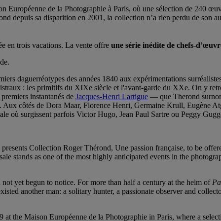
son Européenne de la Photographie à Paris, où une sélection de 240 œuvre
rond depuis sa disparition en 2001, la collection n’a rien perdu de son
sée en trois vacations. La vente offre
une série inédite de chefs-d’œuv
nde.
miers daguerréotypes des années 1840 aux expérimentations surréalistes d
istraux : les primitifs du XIXe siècle et l'avant-garde du XXe. On y r
s premiers instantanés de
Jacques-Henri Lartigue
— que Therond surnomm
 ». Aux côtés de Dora Maar, Florence Henri, Germaine Krull, Eugène A
égale où surgissent parfois Victor Hugo, Jean Paul Sartre ou Peggy Gug
e’s presents Collection Roger Thérond, Une passion française, to be of
k sale stands as one of the most highly anticipated events in the photo
d not yet begun to notice. For more than half a century at the helm of
Pa
isted another man: a solitary hunter, a passionate observer and collector
9 at the Maison Européenne de la Photographie in Paris, where a selecti