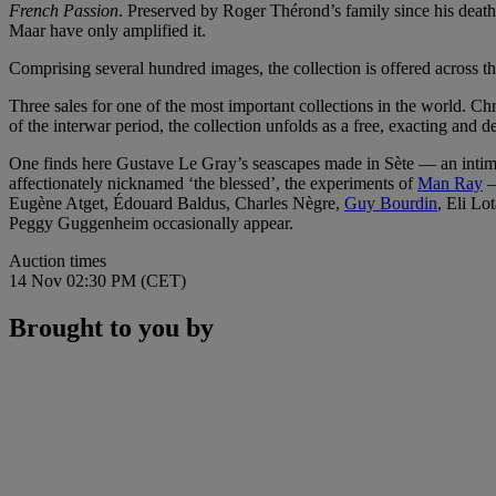
French Passion
. Preserved by Roger Thérond’s family since his death 
Maar have only amplified it.
Comprising several hundred images, the collection is offered across 
Three sales for one of the most important collections in the world. Ch
of the interwar period, the collection unfolds as a free, exacting and d
One finds here Gustave Le Gray’s seascapes made in Sète — an intimate
affectionately nicknamed ‘the blessed’, the experiments of
Man Ray
—
Eugène Atget, Édouard Baldus, Charles Nègre,
Guy Bourdin
, Eli Lo
Peggy Guggenheim occasionally appear.
Auction times
14 Nov 02:30 PM (CET)
Brought to you by