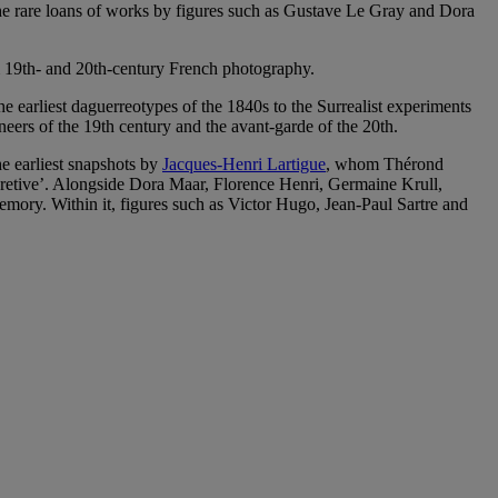
, the rare loans of works by figures such as Gustave Le Gray and Dora
m 19th‑ and 20th‑century French photography.
he earliest daguerreotypes of the 1840s to the Surrealist experiments
oneers of the 19th century and the avant-garde of the 20th.
he earliest snapshots by
Jacques‑Henri Lartigue
, whom Thérond
retive’. Alongside Dora Maar, Florence Henri, Germaine Krull,
memory. Within it, figures such as Victor Hugo, Jean‑Paul Sartre and