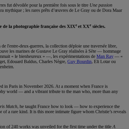
s fut dévoilée pour la première fois sous le titre
Une passion
 aura mythique ; les rares prêts d’œuvres de Le Gray ou de Dora Maar
e
e
re de la photographie française des XIX
et XX
siècles.
e l'entre-deux-guerres, la collection déploie une traversée libre,
etrouve les marines de Gustave Le Gray réalisées à Sète — hommage
ait « le bienheureux » —, les expérimentations de
Man Ray
— «
tget, Edouard Baldus, Charles Nègre,
Guy Bourdin
, Eli Lotar ou
genheim.
fered in Paris in November 2026. At a moment when France is
graphy world — and a vibrant tribute to the man who, more than any
ris Match
, he taught France how to look — how to experience the
 of a rare kind. It is this more intimate figure whom Christie’s reveals
on of 240 works was unveiled for the first time under the title
A