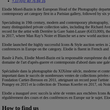
+33 (0)1 40 76 84 16
Elodie Morel-Bazin is the European Head of the Photography department
contemporary art category first in a Parisian gallery, followed by six y
Specialising in 19th century, modern and contemporary photography, El
many distinguished private collection sales, including the Richard Av
record for the artist with Derrière la Gare Saint-Lazare (€433,000), 
in 2017, where Man Ray’s Noire et Blanche set a new world auction r
Elodie launched the highly successful Icons & Style auction series in
conferences in Europe on the category. Elodie is fluent in French and
Basée à Paris, Elodie Morel-Bazin est la responsable européenne du dé
domaine de l'art d'après-guerre et contemporain d'abord dans une gale
Spécialisée dans la photographie du XIXème siècle, moderne et contem
important dans le succès de nombreuses ventes de collections privées 
Fondation Cartier-Bresson en 2011, atteignant un record pour l'artiste
Prangey en 2015 et la collection de Thomas Koerfer en 2017, où Noir
Elodie a inauguré avec succès la série de ventes aux enchères Icons
régulièrement des cours et des conférences en Europe sur le sujet. Elo
How to find us