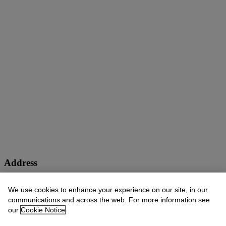
Address
9 Avenue Matignon
We use cookies to enhance your experience on our site, in our
communications and across the web. For more information see
Viewing
our
Cookie Notice
25 Sep
10:00 AM – 6:00 PM