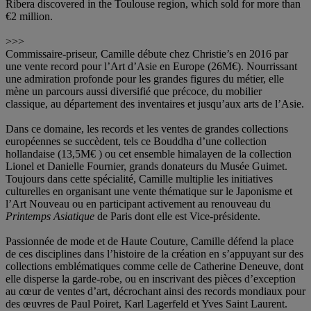
Ribera discovered in the Toulouse region, which sold for more than
€2 million.
>>>
Commissaire-priseur, Camille débute chez Christie’s en 2016 par
une vente record pour l’Art d’Asie en Europe (26M€). Nourrissant
une admiration profonde pour les grandes figures du métier, elle
mène un parcours aussi diversifié que précoce, du mobilier
classique, au département des inventaires et jusqu’aux arts de l’Asie.
Dans ce domaine, les records et les ventes de grandes collections
européennes se succèdent, tels ce Bouddha d’une collection
hollandaise (13,5M€ ) ou cet ensemble himalayen de la collection
Lionel et Danielle Fournier, grands donateurs du Musée Guimet.
Toujours dans cette spécialité, Camille multiplie les initiatives
culturelles en organisant une vente thématique sur le Japonisme et
l’Art Nouveau ou en participant activement au renouveau du
Printemps Asiatique
de Paris dont elle est Vice-présidente.
Passionnée de mode et de Haute Couture, Camille défend la place
de ces disciplines dans l’histoire de la création en s’appuyant sur des
collections emblématiques comme celle de Catherine Deneuve, dont
elle disperse la garde-robe, ou en inscrivant des pièces d’exception
au cœur de ventes d’art, décrochant ainsi des records mondiaux pour
des œuvres de Paul Poiret, Karl Lagerfeld et Yves Saint Laurent.