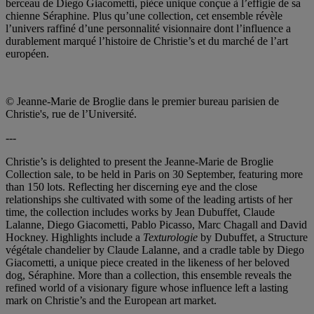
berceau de Diego Giacometti, pièce unique conçue à l’effigie de sa
chienne Séraphine. Plus qu’une collection, cet ensemble révèle
l’univers raffiné d’une personnalité visionnaire dont l’influence a
durablement marqué l’histoire de Christie’s et du marché de l’art
européen.
© Jeanne-Marie de Broglie dans le premier bureau parisien de
Christie's, rue de l’Université.
---
Christie’s is delighted to present the Jeanne-Marie de Broglie
Collection sale, to be held in Paris on 30 September, featuring more
than 150 lots. Reflecting her discerning eye and the close
relationships she cultivated with some of the leading artists of her
time, the collection includes works by Jean Dubuffet, Claude
Lalanne, Diego Giacometti, Pablo Picasso, Marc Chagall and David
Hockney. Highlights include a
Texturologie
by Dubuffet, a Structure
végétale chandelier by Claude Lalanne, and a cradle table by Diego
Giacometti, a unique piece created in the likeness of her beloved
dog, Séraphine. More than a collection, this ensemble reveals the
refined world of a visionary figure whose influence left a lasting
mark on Christie’s and the European art market.