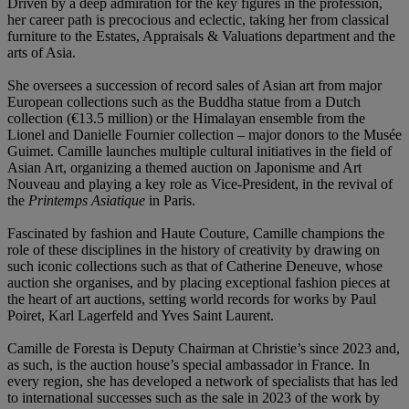
Driven by a deep admiration for the key figures in the profession,
her career path is precocious and eclectic, taking her from classical
furniture to the Estates, Appraisals & Valuations department and the
arts of Asia.
She oversees a succession of record sales of Asian art from major
European collections such as the Buddha statue from a Dutch
collection (€13.5 million) or the Himalayan ensemble from the
Lionel and Danielle Fournier collection – major donors to the Musée
Guimet. Camille launches multiple cultural initiatives in the field of
Asian Art, organizing a themed auction on Japonisme and Art
Nouveau and playing a key role as Vice-President, in the revival of
the
Printemps Asiatique
in Paris.
Fascinated by fashion and Haute Couture, Camille champions the
role of these disciplines in the history of creativity by drawing on
such iconic collections such as that of Catherine Deneuve, whose
auction she organises, and by placing exceptional fashion pieces at
the heart of art auctions, setting world records for works by Paul
Poiret, Karl Lagerfeld and Yves Saint Laurent.
Camille de Foresta is Deputy Chairman at Christie’s since 2023 and,
as such, is the auction house’s special ambassador in France. In
every region, she has developed a network of specialists that has led
to international successes such as the sale in 2023 of the work by