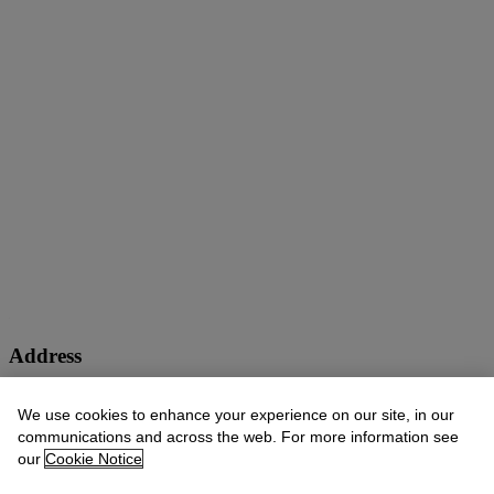
Address
9 Avenue Matignon
We use cookies to enhance your experience on our site, in our
communications and across the web. For more information see
Viewing
our
Cookie Notice
25 Sep
10:00 AM – 6:00 PM