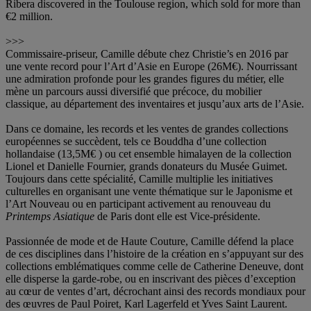
Ribera discovered in the Toulouse region, which sold for more than
€2 million.
>>>
Commissaire-priseur, Camille débute chez Christie’s en 2016 par
une vente record pour l’Art d’Asie en Europe (26M€). Nourrissant
une admiration profonde pour les grandes figures du métier, elle
mène un parcours aussi diversifié que précoce, du mobilier
classique, au département des inventaires et jusqu’aux arts de l’Asie.
Dans ce domaine, les records et les ventes de grandes collections
européennes se succèdent, tels ce Bouddha d’une collection
hollandaise (13,5M€ ) ou cet ensemble himalayen de la collection
Lionel et Danielle Fournier, grands donateurs du Musée Guimet.
Toujours dans cette spécialité, Camille multiplie les initiatives
culturelles en organisant une vente thématique sur le Japonisme et
l’Art Nouveau ou en participant activement au renouveau du
Printemps Asiatique
de Paris dont elle est Vice-présidente.
Passionnée de mode et de Haute Couture, Camille défend la place
de ces disciplines dans l’histoire de la création en s’appuyant sur des
collections emblématiques comme celle de Catherine Deneuve, dont
elle disperse la garde-robe, ou en inscrivant des pièces d’exception
au cœur de ventes d’art, décrochant ainsi des records mondiaux pour
des œuvres de Paul Poiret, Karl Lagerfeld et Yves Saint Laurent.