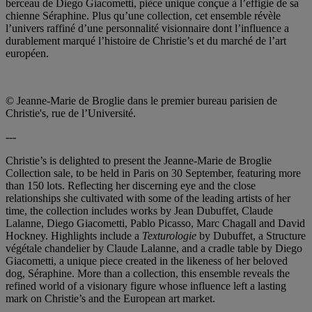
berceau de Diego Giacometti, pièce unique conçue à l’effigie de sa
chienne Séraphine. Plus qu’une collection, cet ensemble révèle
l’univers raffiné d’une personnalité visionnaire dont l’influence a
durablement marqué l’histoire de Christie’s et du marché de l’art
européen.
© Jeanne-Marie de Broglie dans le premier bureau parisien de
Christie's, rue de l’Université.
---
Christie’s is delighted to present the Jeanne-Marie de Broglie
Collection sale, to be held in Paris on 30 September, featuring more
than 150 lots. Reflecting her discerning eye and the close
relationships she cultivated with some of the leading artists of her
time, the collection includes works by Jean Dubuffet, Claude
Lalanne, Diego Giacometti, Pablo Picasso, Marc Chagall and David
Hockney. Highlights include a
Texturologie
by Dubuffet, a Structure
végétale chandelier by Claude Lalanne, and a cradle table by Diego
Giacometti, a unique piece created in the likeness of her beloved
dog, Séraphine. More than a collection, this ensemble reveals the
refined world of a visionary figure whose influence left a lasting
mark on Christie’s and the European art market.