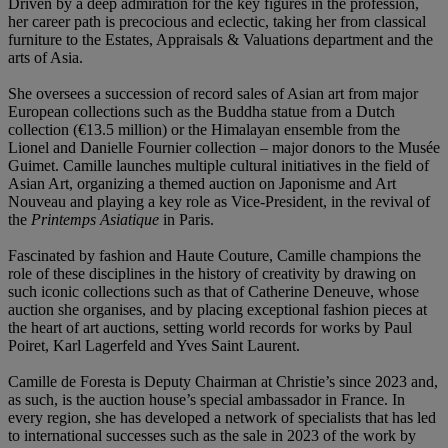
Driven by a deep admiration for the key figures in the profession,
her career path is precocious and eclectic, taking her from classical
furniture to the Estates, Appraisals & Valuations department and the
arts of Asia.
She oversees a succession of record sales of Asian art from major
European collections such as the Buddha statue from a Dutch
collection (€13.5 million) or the Himalayan ensemble from the
Lionel and Danielle Fournier collection – major donors to the Musée
Guimet. Camille launches multiple cultural initiatives in the field of
Asian Art, organizing a themed auction on Japonisme and Art
Nouveau and playing a key role as Vice-President, in the revival of
the
Printemps Asiatique
in Paris.
Fascinated by fashion and Haute Couture, Camille champions the
role of these disciplines in the history of creativity by drawing on
such iconic collections such as that of Catherine Deneuve, whose
auction she organises, and by placing exceptional fashion pieces at
the heart of art auctions, setting world records for works by Paul
Poiret, Karl Lagerfeld and Yves Saint Laurent.
Camille de Foresta is Deputy Chairman at Christie’s since 2023 and,
as such, is the auction house’s special ambassador in France. In
every region, she has developed a network of specialists that has led
to international successes such as the sale in 2023 of the work by