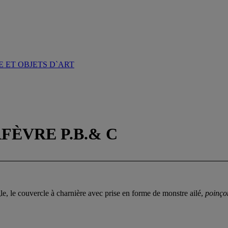
 ET OBJETS D`ART
RFÈVRE P.B.& C
gle, le couvercle à charnière avec prise en forme de monstre ailé,
poinçon