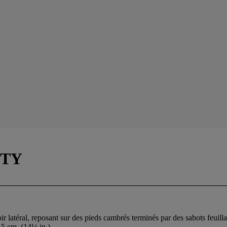
NTY
roir latéral, reposant sur des pieds cambrés terminés par des sabots feui
,5 cm. (14¼ in.)