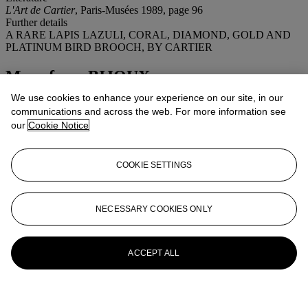
L'Art de Cartier
, Paris-Musées 1989, page 96
Further details
A RARE LAPIS LAZULI, CORAL, DIAMOND, GOLD AND
PLATINUM BIRD BROOCH, BY CARTIER
More from
BIJOUX
We use cookies to enhance your experience on our site, in our
View All
communications and across the web. For more information see
View All
our
Cookie Notice
COOKIE SETTINGS
NECESSARY COOKIES ONLY
ACCEPT ALL