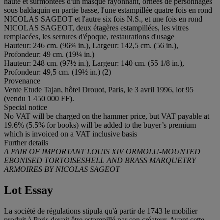
haute et surmontées d'un masque rayonnant, ornées de personnages
sous baldaquin en partie basse, l'une estampillée quatre fois en rond
NICOLAS SAGEOT et l'autre six fois N.S., et une fois en rond
NICOLAS SAGEOT, deux étagères estampillées, les vitres
remplacées, les serrures d'époque, restaurations d'usage
Hauteur: 246 cm. (96¾ in.), Largeur: 142,5 cm. (56 in.),
Profondeur: 49 cm. (19¼ in.)
Hauteur: 248 cm. (97½ in.), Largeur: 140 cm. (55 1/8 in.),
Profondeur: 49,5 cm. (19½ in.) (2)
Provenance
Vente Etude Tajan, hôtel Drouot, Paris, le 3 avril 1996, lot 95
(vendu 1 450 000 FF).
Special notice
No VAT will be charged on the hammer price, but VAT payable at
19.6% (5.5% for books) will be added to the buyer’s premium
which is invoiced on a VAT inclusive basis
Further details
A PAIR OF IMPORTANT LOUIS XIV ORMOLU-MOUNTED
EBONISED TORTOISESHELL AND BRASS MARQUETRY
ARMOIRES BY NICOLAS SAGEOT
Lot Essay
La société de régulations stipula qu'à partir de 1743 le mobilier
produit à Paris devait être estampillé par son créateur. Avant cette