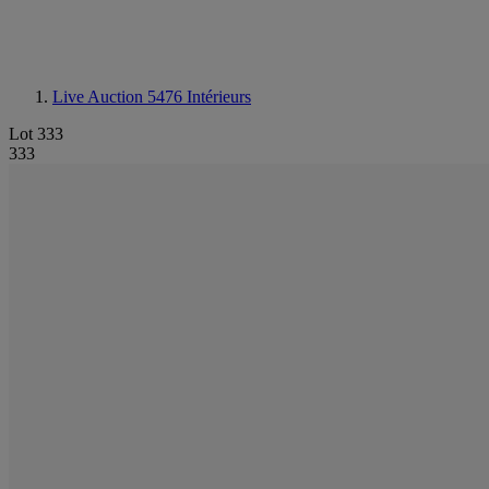
Live Auction 5476
Intérieurs
Lot 333
333