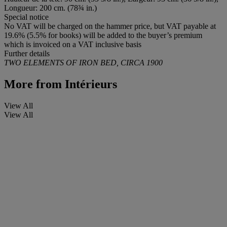
Longueur: 200 cm. (78¾ in.)
Special notice
No VAT will be charged on the hammer price, but VAT payable at
19.6% (5.5% for books) will be added to the buyer’s premium
which is invoiced on a VAT inclusive basis
Further details
TWO ELEMENTS OF IRON BED, CIRCA 1900
More from
Intérieurs
View All
View All