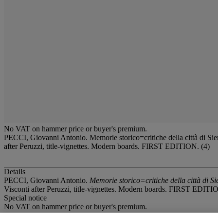
No VAT on hammer price or buyer's premium.
PECCI, Giovanni Antonio. Memorie storico=critiche della città di Sien
after Peruzzi, title-vignettes. Modern boards. FIRST EDITION. (4)
Details
PECCI, Giovanni Antonio.
Memorie storico=critiche della città di Si
Visconti after Peruzzi, title-vignettes. Modern boards. FIRST EDITI
Special notice
No VAT on hammer price or buyer's premium.