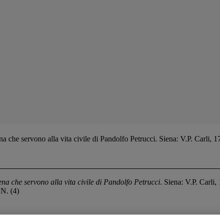
a che servono alla vita civile di Pandolfo Petrucci. Siena: V.P. Carli,
ena che servono alla vita civile di Pandolfo Petrucci
. Siena: V.P. Carli
ON. (4)