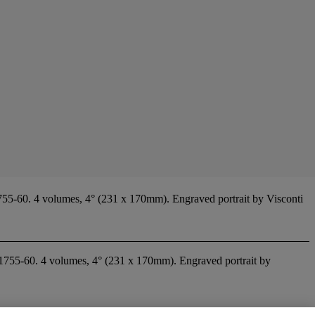
 1755-60. 4 volumes, 4° (231 x 170mm). Engraved portrait by Visconti
, 1755-60. 4 volumes, 4° (231 x 170mm). Engraved portrait by