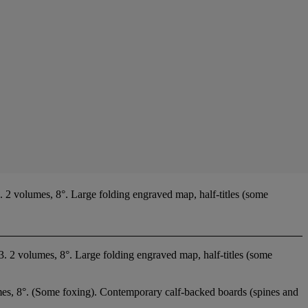
 2 volumes, 8°. Large folding engraved map, half-titles (some
33. 2 volumes, 8°. Large folding engraved map, half-titles (some
umes, 8°. (Some foxing). Contemporary calf-backed boards (spines and