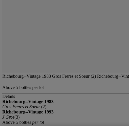
Richebourg--Vintage 1983 Gros Freres et Soeur (2) Richebourg--Vin
Above 5 bottles per lot
Details
Richebourg--Vintage 1983
Gros Freres et Soeur
(2)
Richebourg--Vintage 1993
J Gros
(3)
Above 5 bottles
per lot