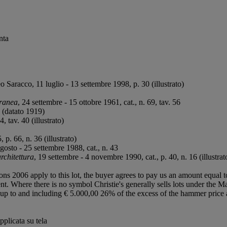
nta
 Saracco, 11 luglio - 13 settembre 1998, p. 30 (illustrato)
oranea
, 24 settembre - 15 ottobre 1961, cat., n. 69, tav. 56
5 (datato 1919)
, tav. 40 (illustrato)
 p. 66, n. 36 (illustrato)
agosto - 25 settembre 1988, cat., n. 43
architettura
, 19 settembre - 4 novembre 1990, cat., p. 40, n. 16 (illustrat
ions 2006 apply to this lot, the buyer agrees to pay us an amount equal 
ent. Where there is no symbol Christie's generally sells lots under the M
lot up to and including € 5.000,00 26% of the excess of the hammer pri
pplicata su tela