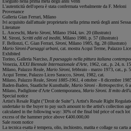
Eseguito nella prima metà degli anni Venti
L'autenticità dell'opera è stata confermata verbalmente da F. Meloni
Provenance
Galleria Gian Ferrari, Milano
Ivi acquisito dall'attuale proprietario nella prima metà degli anni Sessa
Literature
L. Anceschi,
Mario Sironi
, Milano 1944, tav. 20 (illustrato)
M. Sironi,
Scritti editi ed inediti
, Milano 1980, p. 57 (illustrato)
F. Bellonzi, C. Gian Ferrari,
Sironi
, Milano 1985, fig. 28 (illustrato)
Mario Sironi-Paesaggi urbani
, cat. mostra Acqui Terme, Palazzo Liceo
Exhibited
Torino, Galleria Narciso,
Il paesaggio nella pittura italiana contemp
Venezia,
XXXI Biennale Internazionale d'Arte
, 1962, cat., p. 24, n. 1
Milano, Palazzo Reale,
Mario Sironi
, febbraio - marzo 1973, cat., p. 54
Acqui Terme, Palazzo Liceo Saracco,
Sironi
, 1982, cat.
Milano, Palazzo Reale,
Sironi 1885-1961
, 4 ottobre - 8 dicembre 1985,
Baden-Baden, Staatliche Kunsthalle,
Mario Sironi - Retrospective
, 6 
Milano, Padiglione d'Arte Contemporanea,
Mario Sironi. Il mito dell'
Special notice
Artist's Resale Right ("Droit de Suite"). Artist's Resale Right Regulat
undertake to the buyer to pay such amount to the artist's collection ag
calculated in the following way: 30% of the final bid price of each 
excess of the hammer price above €400.000,00
Sale room notice
La tecnica esatta è tempera, olio, inchiostro, matita e collage su carta a