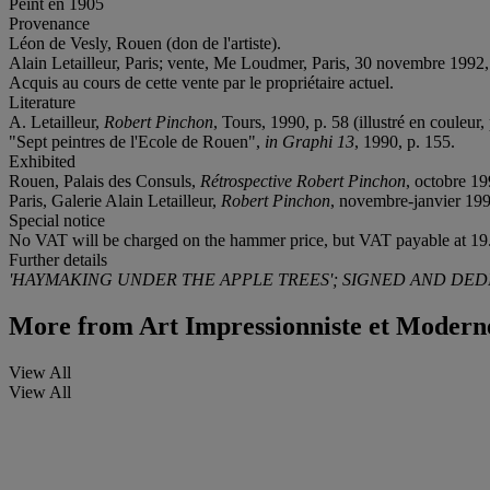
Peint en 1905
Provenance
Léon de Vesly, Rouen (don de l'artiste).
Alain Letailleur, Paris; vente, M
e Loudmer, Paris, 30 novembre 1992, 
Acquis au cours de cette vente par le propriétaire actuel.
Literature
A. Letailleur,
Robert Pinchon
, Tours, 1990, p. 58 (illustré en couleur, 
"Sept peintres de l'Ecole de Rouen",
in Graphi 13
, 1990, p. 155.
Exhibited
Rouen, Palais des Consuls,
Rétrospective Robert Pinchon
, octobre 19
Paris, Galerie Alain Letailleur,
Robert Pinchon
, novembre-janvier 199
Special notice
No VAT will be charged on the hammer price, but VAT payable at 19.
Further details
'HAYMAKING UNDER THE APPLE TREES'; SIGNED AND DED
More from
Art Impressionniste et Modern
View All
View All