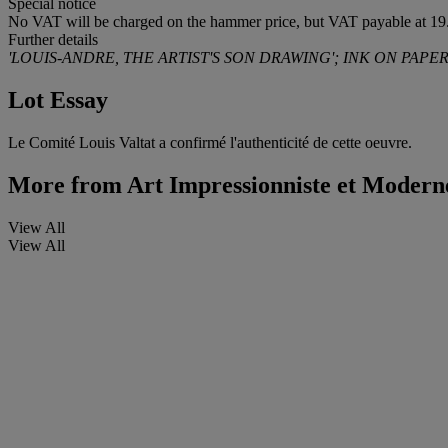
Special notice
No VAT will be charged on the hammer price, but VAT payable at 19.
Further details
'LOUIS-ANDRE, THE ARTIST'S SON DRAWING'; INK ON PAPE
Lot Essay
Le Comité Louis Valtat a confirmé l'authenticité de cette oeuvre.
More from
Art Impressionniste et Modern
View All
View All