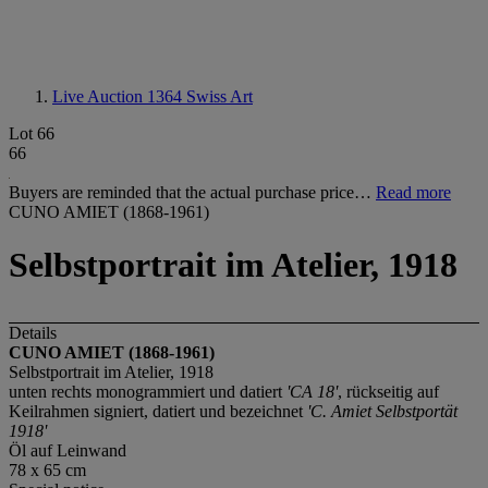
Live Auction 1364
Swiss Art
Lot 66
66
Buyers are reminded that the actual purchase price…
Read more
CUNO AMIET (1868-1961)
Selbstportrait im Atelier, 1918
Details
CUNO AMIET (1868-1961)
Selbstportrait im Atelier, 1918
unten rechts monogrammiert und datiert
'CA 18'
, rückseitig auf
Keilrahmen signiert, datiert und bezeichnet
'C. Amiet Selbstportät
1918'
Öl auf Leinwand
78 x 65 cm