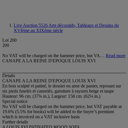
Live Auction 5526
Arts décoratifs, Tableaux et Dessins du
XVIème au XIXème siècle
Lot 200
200
No VAT will be charged on the hammer price, but VA…
Read more
CANAPE A LA REINE D'EPOQUE LOUIS XVI
Details
CANAPE A LA REINE D'EPOQUE LOUIS XVI
En bois sculpté et patiné, le dossier en anse de panier, reposant sur
six pieds fuselés et cannelés, garniture à rayures beige et taupe
Hauteur: 96 cm. (37¾ in.), Largeur: 158 cm. (62¼ in.)
Special notice
No VAT will be charged on the hammer price, but VAT payable at
19.6% (5.5% for books) will be added to the buyer’s premium
which is invoiced on a VAT inclusive basis
Further details
A LOUIS XVI PATINATED WOOD SOFA