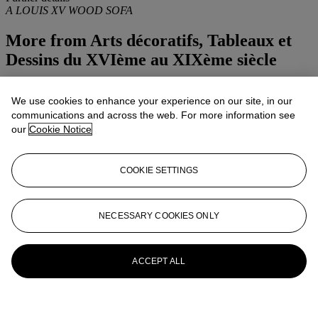
A LOUIS XV WOOD SOFA
More from
Arts décoratifs, Tableaux et
Dessins du XVIème au XIXème siècle
View All
We use cookies to enhance your experience on our site, in our
View All
communications and across the web. For more information see
our
Cookie Notice
COOKIE SETTINGS
NECESSARY COOKIES ONLY
ACCEPT ALL