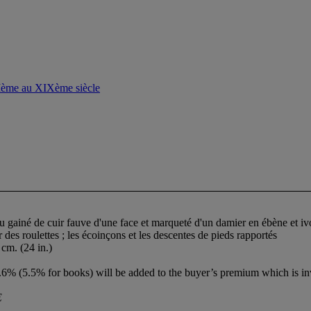
VIème au XIXème siècle
 gainé de cuir fauve d'une face et marqueté d'un damier en ébène et ivoir
r des roulettes ; les écoinçons et les descentes de pieds rapportés
 cm. (24 in.)
6% (5.5% for books) will be added to the buyer’s premium which is in
E