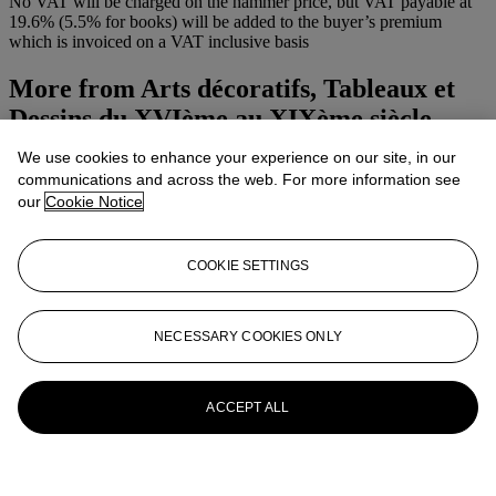
No VAT will be charged on the hammer price, but VAT payable at
19.6% (5.5% for books) will be added to the buyer’s premium
which is invoiced on a VAT inclusive basis
More from
Arts décoratifs, Tableaux et
Dessins du XVIème au XIXème siècle
We use cookies to enhance your experience on our site, in our
View All
communications and across the web. For more information see
View All
our
Cookie Notice
COOKIE SETTINGS
NECESSARY COOKIES ONLY
ACCEPT ALL