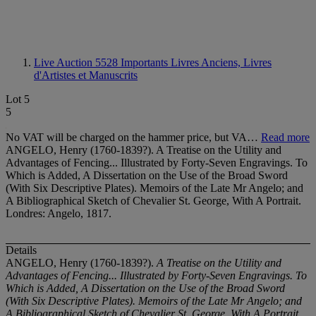
Live Auction 5528
Importants Livres Anciens, Livres
d'Artistes et Manuscrits
Lot 5
5
No VAT will be charged on the hammer price, but VA…
Read more
ANGELO, Henry (1760-1839?). A Treatise on the Utility and
Advantages of Fencing... Illustrated by Forty-Seven Engravings. To
Which is Added, A Dissertation on the Use of the Broad Sword
(With Six Descriptive Plates). Memoirs of the Late Mr Angelo; and
A Bibliographical Sketch of Chevalier St. George, With A Portrait.
Londres: Angelo, 1817.
Details
ANGELO, Henry (1760-1839?).
A Treatise on the Utility and
Advantages of Fencing... Illustrated by Forty-Seven Engravings. To
Which is Added, A Dissertation on the Use of the Broad Sword
(With Six Descriptive Plates). Memoirs of the Late Mr Angelo; and
A Bibliographical Sketch of Chevalier St. George, With A Portrait
.