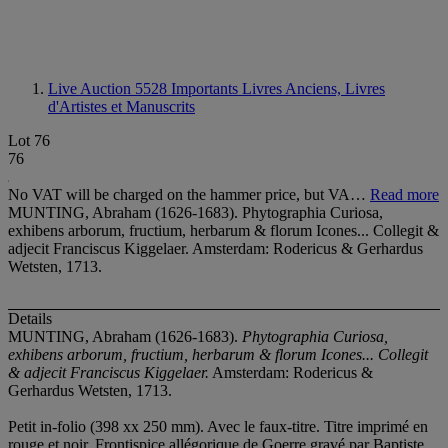
Live Auction 5528
Importants Livres Anciens, Livres
d'Artistes et Manuscrits
Lot 76
76
No VAT will be charged on the hammer price, but VA…
Read more
MUNTING, Abraham (1626-1683). Phytographia Curiosa,
exhibens arborum, fructium, herbarum & florum Icones... Collegit &
adjecit Franciscus Kiggelaer. Amsterdam: Rodericus & Gerhardus
Wetsten, 1713.
Details
MUNTING, Abraham (1626-1683).
Phytographia Curiosa,
exhibens arborum, fructium, herbarum & florum Icones... Collegit
& adjecit Franciscus Kiggelaer.
Amsterdam: Rodericus &
Gerhardus Wetsten, 1713.
Petit in-folio (398 xx 250 mm). Avec le faux-titre. Titre imprimé en
rouge et noir. Frontispice allégorique de Goerre gravé par Baptiste,