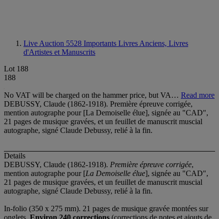
Live Auction 5528
Importants Livres Anciens, Livres
d'Artistes et Manuscrits
Lot 188
188
No VAT will be charged on the hammer price, but VA…
Read more
DEBUSSY, Claude (1862-1918). Première épreuve corrigée,
mention autographe pour [La Demoiselle élue], signée au "CAD",
21 pages de musique gravées, et un feuillet de manuscrit muscial
autographe, signé Claude Debussy, relié à la fin.
Details
DEBUSSY, Claude (1862-1918).
Première épreuve corrigée
,
mention autographe pour [
La Demoiselle élue
], signée au "CAD",
21 pages de musique gravées, et un feuillet de manuscrit muscial
autographe, signé Claude Debussy, relié à la fin.
In-folio (350 x 275 mm). 21 pages de musique gravée montées sur
onglets.
Environ 240 corrections
(corrections de notes et ajouts de