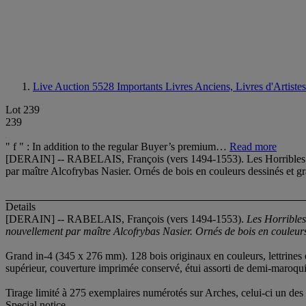
Live Auction 5528
Importants Livres Anciens, Livres d'Artistes
Lot 239
239
" f " : In addition to the regular Buyer’s premium…
Read more
[DERAIN] -- RABELAIS, François (vers 1494-1553). Les Horribles et
par maître Alcofrybas Nasier. Ornés de bois en couleurs dessinés et gr
Details
[DERAIN] -- RABELAIS, François (vers 1494-1553).
Les Horribles
nouvellement par maître Alcofrybas Nasier. Ornés de bois en couleur
Grand in-4 (345 x 276 mm). 128 bois originaux en couleurs, lettrines e
supérieur, couverture imprimée conservé, étui assorti de demi-maroqui
Tirage limité à 275 exemplaires numérotés sur Arches, celui-ci un des 2
Special notice