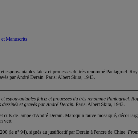
 et Manuscrits
 espouvantables faictz et prouesses du très renommé Pantagruel. Roy
avés par André Derain. Paris: Albert Skira, 1943.
 et espouvantables faictz et prouesses du très renommé Pantagruel. R
s dessinés et gravés par André Derain.
Paris: Albert Skira, 1943.
t culs-de-lampe d'André Derain. Maroquin fauve mosaïqué, décor largemen
n vert.
00 (le n° 94), signés au justificatif par Derain à l'encre de Chine.
From