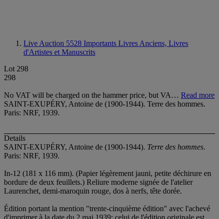
Live Auction 5528
Importants Livres Anciens, Livres
d'Artistes et Manuscrits
Lot 298
298
No VAT will be charged on the hammer price, but VA…
Read more
SAINT-EXUPÉRY, Antoine de (1900-1944). Terre des hommes.
Paris: NRF, 1939.
Details
SAINT-EXUPÉRY, Antoine de (1900-1944).
Terre des hommes
.
Paris: NRF, 1939.
In-12 (181 x 116 mm). (Papier légèrement jauni, petite déchirure en
bordure de deux feuillets.) Reliure moderne signée de l'atelier
Laurenchet, demi-maroquin rouge, dos à nerfs, tête dorée.
Édition portant la mention "trente-cinquième édition" avec l'achevé
d'imprimer à la date du 2 mai 1939; celui de l'édition originale est