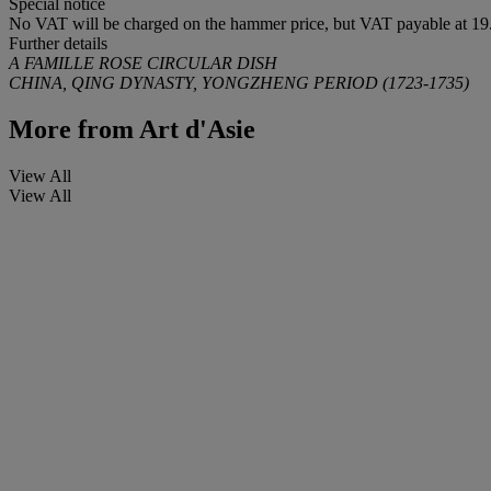
Special notice
No VAT will be charged on the hammer price, but VAT payable at 19.
Further details
A FAMILLE ROSE CIRCULAR DISH
CHINA, QING DYNASTY, YONGZHENG PERIOD (1723-1735)
More from
Art d'Asie
View All
View All