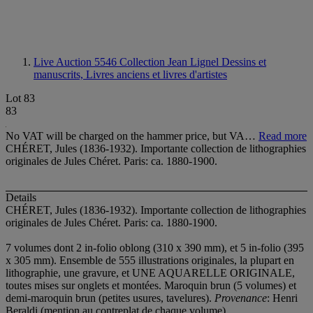
Live Auction 5546
Collection Jean Lignel Dessins et
manuscrits, Livres anciens et livres d'artistes
Lot 83
83
No VAT will be charged on the hammer price, but VA…
Read more
CHÉRET, Jules (1836-1932). Importante collection de lithographies
originales de Jules Chéret. Paris: ca. 1880-1900.
Details
CHÉRET, Jules (1836-1932). Importante collection de lithographies
originales de Jules Chéret. Paris: ca. 1880-1900.
7 volumes dont 2 in-folio oblong (310 x 390 mm), et 5 in-folio (395
x 305 mm). Ensemble de 555 illustrations originales, la plupart en
lithographie, une gravure, et UNE AQUARELLE ORIGINALE,
toutes mises sur onglets et montées. Maroquin brun (5 volumes) et
demi-maroquin brun (petites usures, tavelures).
Provenance
: Henri
Beraldi (mention au contreplat de chaque volume).