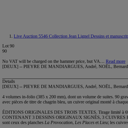
Live Auction 5546
Collection Jean Lignel Dessins et manuscrits,
Lot 90
90
No VAT will be charged on the hammer price, but VA…
Read more
[DEUX] -- PIEYRE DE MANDIARGUES, André, NOËL, Bernard et JELE
Details
[DEUX] -- PIEYRE DE MANDIARGUES, André, NOËL, Bernard e
4 volumes in-folio (385 x 200 mm), dont un volume de suites. 90 grav
avec pièces de titre de chagrin bleu, un cuivre original monté à chaque
ÉDITIONS ORIGINALES DES TROIS TEXTES. Tirage limité à 69 exemplair
CONTENANT 3 DESSINS ORIGINAUX SIGNÉS, 3 CUIVRES RAYÉS
sont ceux des planches
La Provocation
,
Les Places
et
Lieu
; les cuivr