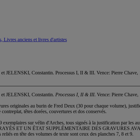
 Livres anciens et livres d'artistes
NSKI, Constantin. Processus I, II & III. Vence: Pierre Chave, 
t JELENSKI, Constantin.
Processus I, II & III
. Vence: Pierre Chave,
ures originales au burin de Fred Deux (30 pour chaque volume), justifié
 contreplat, têtes dorées, couvertures et dos conservés.
es sur vélin d'Arches, tous signés à la justification par les auteu
 ET UN ÉTAT SUPPLÉMENTAIRE DES GRAVURES AVANT ACIÉRAGE,
es reliés en tête des volumes de texte sont ceux des planches 7, 8 et 9.