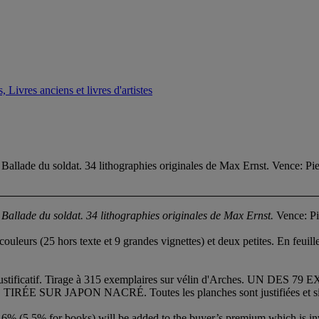
 Livres anciens et livres d'artistes
 du soldat. 34 lithographies originales de Max Ernst. Vence: Pie
 Ballade du soldat. 34 lithographies originales de Max Ernst.
Vence: Pi
uleurs (25 hors texte et 9 grandes vignettes) et deux petites. En feuille
 au justificatif. Tirage à 315 exemplaires sur vélin d'Arches.
 JAPON NACRÉ. Toutes les planches sont justifiées et signées 
6% (5.5% for books) will be added to the buyer’s premium which is in