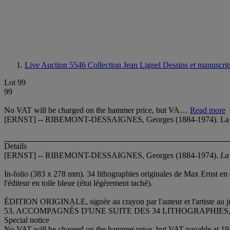
Live Auction 5546
Collection Jean Lignel Dessins et manuscrits,
Lot 99
99
No VAT will be charged on the hammer price, but VA…
Read more
[ERNST] -- RIBEMONT-DESSAIGNES, Georges (1884-1974). La Ballade
Details
[ERNST] -- RIBEMONT-DESSAIGNES, Georges (1884-1974).
La
In-folio (383 x 278 mm). 34 lithographies originales de Max Ernst en co
l'éditeur en toile bleue (étui légèrement taché).
ÉDITION ORIGINALE, signée au crayon par l'auteur et l'artiste
53, ACCOMPAGNÉS D'UNE SUITE DES 34 LITHOGRAPHIES, TIRÉE SUR
Special notice
No VAT will be charged on the hammer price, but VAT payable at 19.