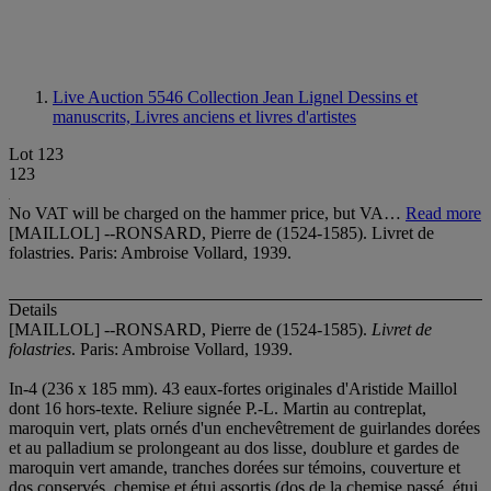
Live Auction 5546
Collection Jean Lignel Dessins et
manuscrits, Livres anciens et livres d'artistes
Lot 123
123
No VAT will be charged on the hammer price, but VA…
Read more
[MAILLOL] --RONSARD, Pierre de (1524-1585). Livret de
folastries. Paris: Ambroise Vollard, 1939.
Details
[MAILLOL] --RONSARD, Pierre de (1524-1585).
Livret de
folastries
. Paris: Ambroise Vollard, 1939.
In-4 (236 x 185 mm). 43 eaux-fortes originales d'Aristide Maillol
dont 16 hors-texte. Reliure signée P.-L. Martin au contreplat,
maroquin vert, plats ornés d'un enchevêtrement de guirlandes dorées
et au palladium se prolongeant au dos lisse, doublure et gardes de
maroquin vert amande, tranches dorées sur témoins, couverture et
dos conservés, chemise et étui assortis (dos de la chemise passé, étui