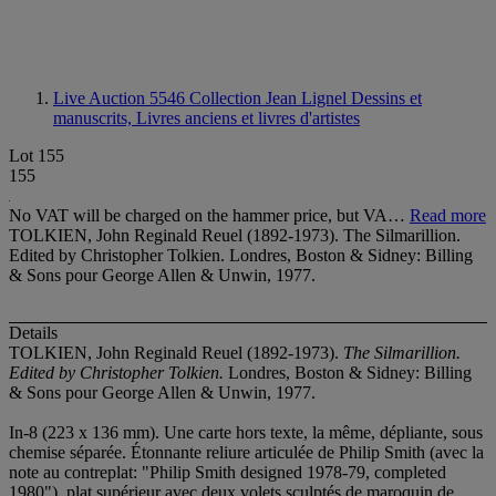
Live Auction 5546
Collection Jean Lignel Dessins et
manuscrits, Livres anciens et livres d'artistes
Lot 155
155
No VAT will be charged on the hammer price, but VA…
Read more
TOLKIEN, John Reginald Reuel (1892-1973). The Silmarillion.
Edited by Christopher Tolkien. Londres, Boston & Sidney: Billing
& Sons pour George Allen & Unwin, 1977.
Details
TOLKIEN, John Reginald Reuel (1892-1973).
The Silmarillion.
Edited by Christopher Tolkien.
Londres, Boston & Sidney: Billing
& Sons pour George Allen & Unwin, 1977.
In-8 (223 x 136 mm). Une carte hors texte, la même, dépliante, sous
chemise séparée. Étonnante reliure articulée de Philip Smith (avec la
note au contreplat: "Philip Smith designed 1978-79, completed
1980"), plat supérieur avec deux volets sculptés de maroquin de