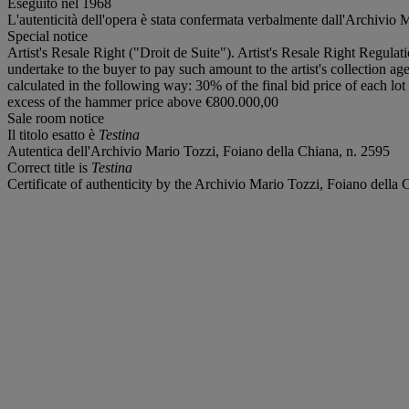
Eseguito nel 1968
L'autenticità dell'opera è stata confermata verbalmente dall'Archivio 
Special notice
Artist's Resale Right ("Droit de Suite"). Artist's Resale Right Regulat
undertake to the buyer to pay such amount to the artist's collection ag
calculated in the following way: 30% of the final bid price of each 
excess of the hammer price above €800.000,00
Sale room notice
Il titolo esatto è
Testina
Autentica dell'Archivio Mario Tozzi, Foiano della Chiana, n. 2595
Correct title is
Testina
Certificate of authenticity by the Archivio Mario Tozzi, Foiano della