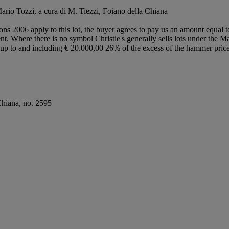
Mario Tozzi, a cura di M. Tiezzi, Foiano della Chiana
ions 2006 apply to this lot, the buyer agrees to pay us an amount equal 
ent. Where there is no symbol Christie's generally sells lots under the M
lot up to and including € 20.000,00 26% of the excess of the hammer pr
 Chiana, no. 2595