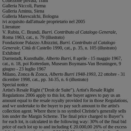
Collezione privata, Trani
Galleria Niccoli, Parma
Galleria Aminta, Siena
Galleria Marescalchi, Bologna
ivi acquisito dall'attuale proprietario nel 2005
Literature
V. Rubiu, C. Brandi,
Burri. Contributo al Catalogo Generale
,
Roma 1963, cat., n. 79 (illustrato)
Fondazione Palazzo Albizzini,
Burri. Contributo al Catalogo
Generale
, Città di Castello 1990, cat., p. 35, n. 105 (illustrato)
Exhibited
Darmstadt, Kunsthalle,
Alberto Burri
, 8 aprile - 15 maggio 1967,
cat., n. 18, poi Rotterdam, Museum Boymans-Van Beuningen, 9
giugno - 23 luglio 1967
Milano, Zonca & Zonca,
Alberto Burri 1948-1993
, 22 ottobre - 31
dicembre 1998, cat., pp. 34-35, n. 6 (illustrato)
Special notice
Artist's Resale Right ("Droit de Suite"). Artist's Resale Right
Regulations 2006 apply to this lot, the buyer agrees to pay us an
amount equal to the resale royalty provided for in those Regulations,
and we undertake to the buyer to pay such amount to the artist's
collection agent. Where there is no symbol Christie's generally sells
lots under the Margin Scheme. The final price charged to Buyer''s
for each lot, is calculated in the following way: 30% of the final bid
price of each lot up to and including € 20.000,00 26% of the excess