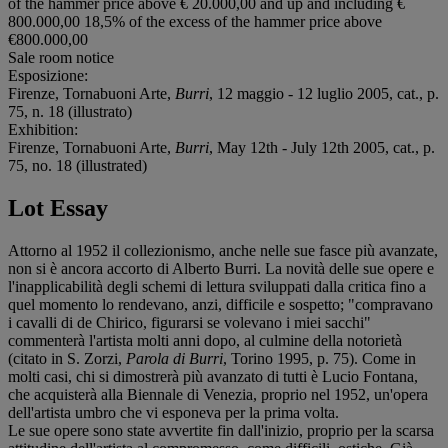
of the hammer price above € 20.000,00 and up and including €
800.000,00 18,5% of the excess of the hammer price above
€800.000,00
Sale room notice
Esposizione:
Firenze, Tornabuoni Arte,
Burri
, 12 maggio - 12 luglio 2005, cat., p.
75, n. 18 (illustrato)
Exhibition:
Firenze, Tornabuoni Arte,
Burri
, May 12th - July 12th 2005, cat., p.
75, no. 18 (illustrated)
Lot Essay
Attorno al 1952 il collezionismo, anche nelle sue fasce più avanzate,
non si è ancora accorto di Alberto Burri. La novità delle sue opere e
l'inapplicabilità degli schemi di lettura sviluppati dalla critica fino a
quel momento lo rendevano, anzi, difficile e sospetto; "compravano
i cavalli di de Chirico, figurarsi se volevano i miei sacchi"
commenterà l'artista molti anni dopo, al culmine della notorietà
(citato in S. Zorzi,
Parola di Burri
, Torino 1995, p. 75). Come in
molti casi, chi si dimostrerà più avanzato di tutti è Lucio Fontana,
che acquisterà alla Biennale di Venezia, proprio nel 1952, un'opera
dell'artista umbro che vi esponeva per la prima volta.
Le sue opere sono state avvertite fin dall'inizio, proprio per la scarsa