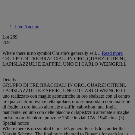
Live Auction
Lot 269
269
Where there is no symbol Christie's generally sell…
Read more
GRUPPO DI TRE BRACCIALI IN ORO, QUARZI CITRINI,
LAPISLAZZULI E ZAFFIRI, UNO DI CARLO WEINGRILL
Details
GRUPPO DI TRE BRACCIALI IN ORO, QUARZI CITRINI,
LAPISLAZZULI E ZAFFIRI, UNO DI CARLO WEINGRILL
uno realizzato con maglie geometriche in oro sbalzato con al centro
tre quarzi citrini ovali e rettangolare, uno semisnodato con una serie
di foglie in oro inciso alternate a zaffiri cabochon, una foglia
mancante; ed uno con delle placche di lapislzzuli alternate a maglie
incise in oro bicolore, punzone 750 e iniziali CW, 1940 circa (3)
Special notice
Where there is no symbol Christie's generally sells lots under the
Margin Scheme. The final price charged to Buyer''s for each lot, is