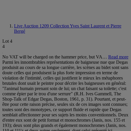
Live Auction 1209
Collection Yves Saint Laurent et Pierre
Bergé
Lot 4
4
No VAT will be charged on the hammer price, but VA…
Read more
Parmi les innombrables représentations de baigneuse nue que Degas
produisit au cours de sa longue carrière, les scènes au bidet sont sans
doute celles qui produisent la plus forte impression en terme de
violation de l'intimité, celles qui justifient le mieux les métaphores
brutales dont usait le peintre pour décrire les baigneuses en général:
"l'animal humain prenant soin de lui; un chat faisant sa toilette; c'est
comme épier par le trou d'une serrure" (R.H. Ives Gammell, The
Shop-Talk of Edgar Degas, Boston, 1961, p. 31). Pourtant, et peut-
être pour cette raison précise, seules six de ces images sont connues;
toutes sont des monotypes, ce support fluide et rapide que Degas
semblait affectionner pour ses sujets les moins conventionnels. Deux
d'entre eux sont de petit format et monochromes (Janis, nos. 155 et
193); deux sont plus grands et également monochromes (Janis, nos.
110 et 111); et deux autres seulement, dont celui présenté ici,