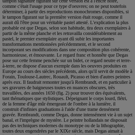
tampon signature figurant sur cette version est à l'encre noire,
comme c'était l'usage pour ce type d'oeuvres; on ne peut toutefois
déterminer, à partir des reproductions monochromes disponibles, si
le tampon figurant sur la première version était rouge, comme il
aurait dû l'être pour un véritable pastel attesté. L'explication la plus
probable est que Degas, selon son habitude, tira deux exemplaires à
partir de la même planche et les retravailla considérablement au
pastel, le premier exemplaire ayant dû subir les importantes
transformations mentionnées précédemment, et le second
incorporant ses modifications dans une composition plus cohérente,
harmonieuse, et émouvante. Le regard franc et honnête que Degas
pose sur cette femme penchée sur un bidet, ce regard neutre et terre-
à-terre, ne dispose d'aucun exemple dans les oeuvres produites en
Europe au cours des siècles précédents, alors qu'il servit de modèle à
Forain, Toulouse-Lautrec, Rouault, Picasso et bien d'autres peintres
après eux. Il faudrait remonter jusqu'à Rembrandt, et en particulier à
ses gravures de baigneuses toutes en nuances obscures, très
travaillées, des années 1650 (fig. 2) pour trouver des équivalents,
tant thématiques que stylistiques. Dépeignant le corps lourd, flétri,
de la femme d'âge mûr émergeant de l'ombre à la lumière, il
construit d'infinies graduations à l'aide d'une trame densément
gravée. Rembrandt, comme Degas, donne intensément vie à un sujet
banal, et l'imprègne de mystère. Le peintre hollandais ne disposait
pas des techniques modernes du monotype ou de la lithographie,
toutes deux engendrées par le XIXe siècle, mais Degas aimait à