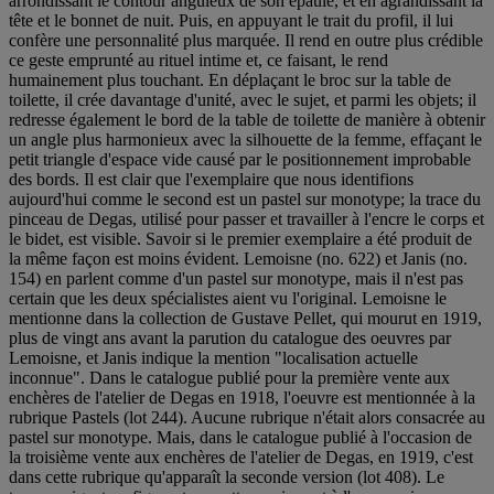
arrondissant le contour anguleux de son épaule, et en agrandissant la
tête et le bonnet de nuit. Puis, en appuyant le trait du profil, il lui
confère une personnalité plus marquée. Il rend en outre plus crédible
ce geste emprunté au rituel intime et, ce faisant, le rend
humainement plus touchant. En déplaçant le broc sur la table de
toilette, il crée davantage d'unité, avec le sujet, et parmi les objets; il
redresse également le bord de la table de toilette de manière à obtenir
un angle plus harmonieux avec la silhouette de la femme, effaçant le
petit triangle d'espace vide causé par le positionnement improbable
des bords. Il est clair que l'exemplaire que nous identifions
aujourd'hui comme le second est un pastel sur monotype; la trace du
pinceau de Degas, utilisé pour passer et travailler à l'encre le corps et
le bidet, est visible. Savoir si le premier exemplaire a été produit de
la même façon est moins évident. Lemoisne (no. 622) et Janis (no.
154) en parlent comme d'un pastel sur monotype, mais il n'est pas
certain que les deux spécialistes aient vu l'original. Lemoisne le
mentionne dans la collection de Gustave Pellet, qui mourut en 1919,
plus de vingt ans avant la parution du catalogue des oeuvres par
Lemoisne, et Janis indique la mention "localisation actuelle
inconnue". Dans le catalogue publié pour la première vente aux
enchères de l'atelier de Degas en 1918, l'oeuvre est mentionnée à la
rubrique Pastels (lot 244). Aucune rubrique n'était alors consacrée au
pastel sur monotype. Mais, dans le catalogue publié à l'occasion de
la troisième vente aux enchères de l'atelier de Degas, en 1919, c'est
dans cette rubrique qu'apparaît la seconde version (lot 408). Le