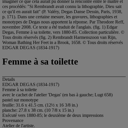
imaginer ce que cela aurait pu donner la rencontre entre le maître et
ces procédés: "Si Rembrandt avait connu la lithographie, Dieu sait
ce qu'il en aurait fait" (P. Valéry, Degas Danse Dessin, Paris, 1938,
p. 171). Dans une certaine mesure, les gravures, lithographies et
monotypes de Degas nous apportent la réponse. Par Theodore Reff,
novembre 2008. Ce texte a été traduit de l'anglais. (fig. 1) Edgar
Degas, Femme à sa toilette, vers 1880-85. Collection particulière. ©
Tous droits réservés (fig. 2) Rembrandt Harmenszoon van Rijn,
Woman Bathing Her Feet in a Brook, 1658. © Tous droits réservés
EDGAR DEGAS (1834-1917)
Femme à sa toilette
Details
EDGAR DEGAS (1834-1917)
Femme à sa toilette
avec le cachet de l'atelier 'Degas' (en bas à gauche; Lugt 658)
pastel sur monotype
feuille: 31.6 x 41.5 cm. (12½ x 16 3/8 in.)
planche: 27.8 x 38 cm. (10 7/8 x 15 in.)
Exécuté vers 1880-85; le deuxième de deux impressions
Provenance
Atelier de l'artiste.