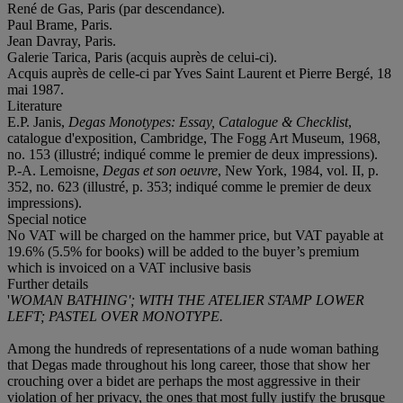
René de Gas, Paris (par descendance).
Paul Brame, Paris.
Jean Davray, Paris.
Galerie Tarica, Paris (acquis auprès de celui-ci).
Acquis auprès de celle-ci par Yves Saint Laurent et Pierre Bergé, 18
mai 1987.
Literature
E.P. Janis,
Degas Monotypes: Essay, Catalogue & Checklist
,
catalogue d'exposition, Cambridge, The Fogg Art Museum, 1968,
no. 153 (illustré; indiqué comme le premier de deux impressions).
P.-A. Lemoisne,
Degas et son oeuvre
, New York, 1984, vol. II, p.
352, no. 623 (illustré, p. 353; indiqué comme le premier de deux
impressions).
Special notice
No VAT will be charged on the hammer price, but VAT payable at
19.6% (5.5% for books) will be added to the buyer’s premium
which is invoiced on a VAT inclusive basis
Further details
'
WOMAN BATHING'; WITH THE ATELIER STAMP LOWER
LEFT; PASTEL OVER MONOTYPE.
Among the hundreds of representations of a nude woman bathing
that Degas made throughout his long career, those that show her
crouching over a bidet are perhaps the most aggressive in their
violation of her privacy, the ones that most fully justify the brusque