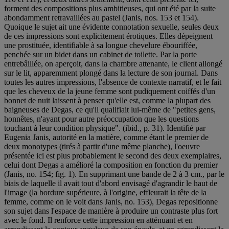
forment des compositions plus ambitieuses, qui ont été par la suite
abondamment retravaillées au pastel (Janis, nos. 153 et 154).
Quoique le sujet ait une évidente connotation sexuelle, seules deux
de ces impressions sont explicitement érotiques. Elles dépeignent
une prostituée, identifiable à sa longue chevelure ébouriffée,
penchée sur un bidet dans un cabinet de toilette. Par la porte
entrebâillée, on aperçoit, dans la chambre attenante, le client allongé
sur le lit, apparemment plongé dans la lecture de son journal. Dans
toutes les autres impressions, l'absence de contexte narratif, et le fait
que les cheveux de la jeune femme sont pudiquement coiffés d'un
bonnet de nuit laissent à penser qu'elle est, comme la plupart des
baigneuses de Degas, ce qu'il qualifiait lui-même de "petites gens,
honnêtes, n'ayant pour autre préoccupation que les questions
touchant à leur condition physique". (ibid., p. 31). Identifié par
Eugenia Janis, autorité en la matière, comme étant le premier de
deux monotypes (tirés à partir d'une même planche), l'oeuvre
présentée ici est plus probablement le second des deux exemplaires,
celui dont Degas a amélioré la composition en fonction du premier
(Janis, no. 154; fig. 1). En supprimant une bande de 2 à 3 cm., par le
biais de laquelle il avait tout d'abord envisagé d'agrandir le haut de
l'image (la bordure supérieure, à l'origine, effleurait la tête de la
femme, comme on le voit dans Janis, no. 153), Degas repositionne
son sujet dans l'espace de manière à produire un contraste plus fort
avec le fond. Il renforce cette impression en atténuant et en