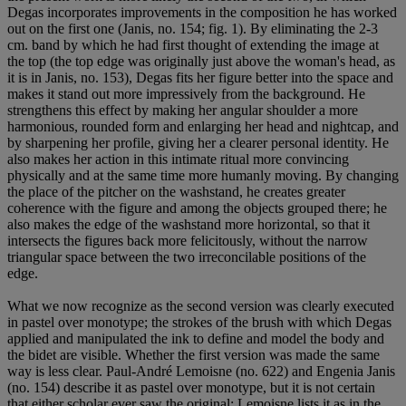
Degas incorporates improvements in the composition he has worked
out on the first one (Janis, no. 154; fig. 1). By eliminating the 2-3
cm. band by which he had first thought of extending the image at
the top (the top edge was originally just above the woman's head, as
it is in Janis, no. 153), Degas fits her figure better into the space and
makes it stand out more impressively from the background. He
strengthens this effect by making her angular shoulder a more
harmonious, rounded form and enlarging her head and nightcap, and
by sharpening her profile, giving her a clearer personal identity. He
also makes her action in this intimate ritual more convincing
physically and at the same time more humanly moving. By changing
the place of the pitcher on the washstand, he creates greater
coherence with the figure and among the objects grouped there; he
also makes the edge of the washstand more horizontal, so that it
intersects the figures back more felicitously, without the narrow
triangular space between the two irreconcilable positions of the
edge.
What we now recognize as the second version was clearly executed
in pastel over monotype; the strokes of the brush with which Degas
applied and manipulated the ink to define and model the body and
the bidet are visible. Whether the first version was made the same
way is less clear. Paul-André Lemoisne (no. 622) and Engenia Janis
(no. 154) describe it as pastel over monotype, but it is not certain
that either scholar ever saw the original: Lemoisne lists it as in the