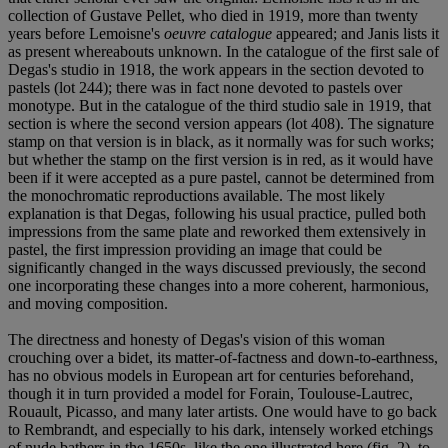
collection of Gustave Pellet, who died in 1919, more than twenty
years before Lemoisne's
oeuvre catalogue
appeared; and Janis lists it
as present whereabouts unknown. In the catalogue of the first sale of
Degas's studio in 1918, the work appears in the section devoted to
pastels (lot 244); there was in fact none devoted to pastels over
monotype. But in the catalogue of the third studio sale in 1919, that
section is where the second version appears (lot 408). The signature
stamp on that version is in black, as it normally was for such works;
but whether the stamp on the first version is in red, as it would have
been if it were accepted as a pure pastel, cannot be determined from
the monochromatic reproductions available. The most likely
explanation is that Degas, following his usual practice, pulled both
impressions from the same plate and reworked them extensively in
pastel, the first impression providing an image that could be
significantly changed in the ways discussed previously, the second
one incorporating these changes into a more coherent, harmonious,
and moving composition.
The directness and honesty of Degas's vision of this woman
crouching over a bidet, its matter-of-factness and down-to-earthness,
has no obvious models in European art for centuries beforehand,
though it in turn provided a model for Forain, Toulouse-Lautrec,
Rouault, Picasso, and many later artists. One would have to go back
to Rembrandt, and especially to his dark, intensely worked etchings
of nude bathers in the 1650s, like the one illustrated here (fig. 2), to