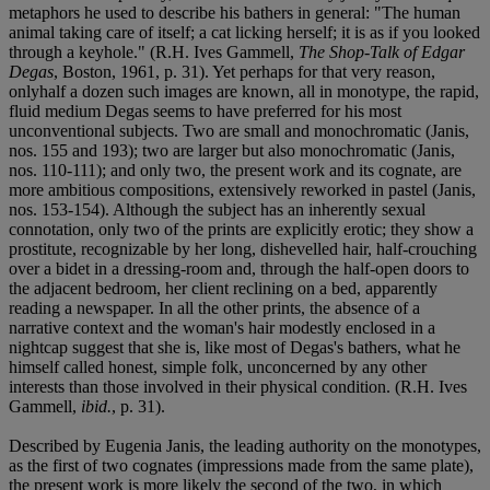
metaphors he used to describe his bathers in general: "The human
animal taking care of itself; a cat licking herself; it is as if you looked
through a keyhole." (R.H. Ives Gammell,
The Shop-Talk of Edgar
Degas
, Boston, 1961, p. 31). Yet perhaps for that very reason,
onlyhalf a dozen such images are known, all in monotype, the rapid,
fluid medium Degas seems to have preferred for his most
unconventional subjects. Two are small and monochromatic (Janis,
nos. 155 and 193); two are larger but also monochromatic (Janis,
nos. 110-111); and only two, the present work and its cognate, are
more ambitious compositions, extensively reworked in pastel (Janis,
nos. 153-154). Although the subject has an inherently sexual
connotation, only two of the prints are explicitly erotic; they show a
prostitute, recognizable by her long, dishevelled hair, half-crouching
over a bidet in a dressing-room and, through the half-open doors to
the adjacent bedroom, her client reclining on a bed, apparently
reading a newspaper. In all the other prints, the absence of a
narrative context and the woman's hair modestly enclosed in a
nightcap suggest that she is, like most of Degas's bathers, what he
himself called honest, simple folk, unconcerned by any other
interests than those involved in their physical condition. (R.H. Ives
Gammell,
ibid.
, p. 31).
Described by Eugenia Janis, the leading authority on the monotypes,
as the first of two cognates (impressions made from the same plate),
the present work is more likely the second of the two, in which