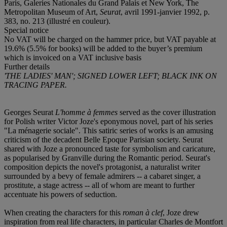
Paris, Galeries Nationales du Grand Palais et New York, The
Metropolitan Museum of Art,
Seurat
, avril 1991-janvier 1992, p.
383, no. 213 (illustré en couleur).
Special notice
No VAT will be charged on the hammer price, but VAT payable at
19.6% (5.5% for books) will be added to the buyer’s premium
which is invoiced on a VAT inclusive basis
Further details
'THE LADIES' MAN'; SIGNED LOWER LEFT; BLACK INK ON
TRACING PAPER.
Georges Seurat
L'homme à femmes
served as the cover illustration
for Polish writer Victor Joze's eponymous novel, part of his series
"La ménagerie sociale". This satiric series of works is an amusing
criticism of the decadent Belle Epoque Parisian society. Seurat
shared with Joze a pronounced taste for symbolism and caricature,
as popularised by Granville during the Romantic period. Seurat's
composition depicts the novel's protagonist, a naturalist writer
surrounded by a bevy of female admirers -- a cabaret singer, a
prostitute, a stage actress -- all of whom are meant to further
accentuate his powers of seduction.
When creating the characters for this
roman à clef
, Joze drew
inspiration from real life characters, in particular Charles de Montfort