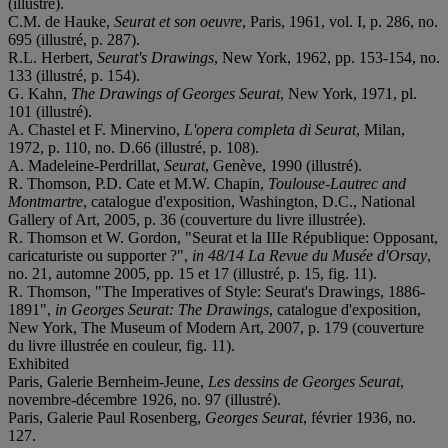
(illustré).
C.M. de Hauke,
Seurat et son oeuvre
, Paris, 1961, vol. I, p. 286, no.
695 (illustré, p. 287).
R.L. Herbert,
Seurat's Drawings
, New York, 1962, pp. 153-154, no.
133 (illustré, p. 154).
G. Kahn,
The Drawings of Georges Seurat
, New York, 1971, pl.
101 (illustré).
A. Chastel et F. Minervino,
L'opera completa di Seurat
, Milan,
1972, p. 110, no. D.66 (illustré, p. 108).
A. Madeleine-Perdrillat,
Seurat
, Genève, 1990 (illustré).
R. Thomson, P.D. Cate et M.W. Chapin,
Toulouse-Lautrec and
Montmartre
, catalogue d'exposition, Washington, D.C., National
Gallery of Art, 2005, p. 36 (couverture du livre illustrée).
R. Thomson et W. Gordon, "Seurat et la III
e République: Opposant,
caricaturiste ou supporter ?",
in 48/14 La Revue du Musée d'Orsay
,
no. 21, automne 2005, pp. 15 et 17 (illustré, p. 15, fig. 11).
R. Thomson, "The Imperatives of Style: Seurat's Drawings, 1886-
1891",
in Georges Seurat: The Drawings
, catalogue d'exposition,
New York, The Museum of Modern Art, 2007, p. 179 (couverture
du livre illustrée en couleur, fig. 11).
Exhibited
Paris, Galerie Bernheim-Jeune,
Les dessins de Georges Seurat
,
novembre-décembre 1926, no. 97 (illustré).
Paris, Galerie Paul Rosenberg,
Georges Seurat
, février 1936, no.
127.