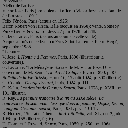
Provenance
Atelier de l'artiste.
Victor Joze, Paris (probablement offert à Victor Joze par la famille
de l'artiste en 1891).
Félix Fénéon, Paris (acquis en 1926).
Baron Robert von Hirsch, Bâle (acquis en 1958); vente, Sotheby,
Parke Bernet & Co., Londres, 27 juin 1978, lot 848.
Galerie Tarica, Paris (acquis au cours de cette vente).
Acquis auprès de celle-ci par Yves Saint Laurent et Pierre Bergé,
septembre 1985.
Literature
V. Joze,
L'Homme à Femmes
, Paris, 1890 (illustré sur la
couverture).
G. Lecomte, "La Ménagerie Sociale de M. Victor Joze: Une
couverture de M. Seurat",
in Art et Critique
, février 1890, p. 87.
Bulletin de la Vie Artistique
, no. 16, 15 août 1924, p. 360 (illustré).
G. Coquiot,
Georges Seurat
, Paris, 1924, p. 111.
G. Kahn,
Les dessins de Georges Seurat
, Paris, 1928, p. XVII, no.
101 (illustré).
R. Rey,
La peinture française à la fin du XIX
e siècle: La
renaissance du sentiment classique dans la peinture, Degas, Renoir,
Gauguin, Cézanne, Seurat
, Paris, 1931, pp. 140-141.
R. Herbert, "Seurat et Chéret",
in Art Bulletin
, vol. XL, no. 2, juin
1958, p. 158 (illustré, fig. 6).
H. Dorra et J. Rewald,
Seurat
, Paris, 1959, p. 250, no. 196a