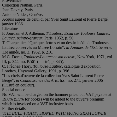
Provenance
Collection Nathan, Paris.
Jean Davray, Paris.
Antoine Nikles, Genève.
Acquis auprès de celui-ci par Yves Saint Laurent et Pierre Bergé,
janvier 1986.
Literature
F. Jourdain et J. Adhémar,
T-Lautrec: Essai sur Toulouse-Lautrec.
Lautrec, peintre-graveur
, Paris, 1952, p. 50.
T. Charpentier, "Quelques lettres et un dessin inédit de Toulouse-
Lautrec conservés au Musée Lorrain",
in Annales de l'Est
, 5
e série,
13
e année, no. 3, 1962, p. 216.
M.G. Dortu,
Toulouse-Lautrec et son oeuvre
, New York, 1971, vol.
III, p. 344, no. P.561 (illustré, p. 345).
C. Frèches-Thory,
Toulouse-Lautrec
, catalogue d'exposition,
Londres, Hayward Gallery, 1991, p. 396.
"Les chefs-d'oeuvre de la collection Yves Saint Laurent Pierre
Bergé",
in Connaissance des Arts
, h.s., no. 271, janvier 2006
(illustré en couleur).
Special notice
No VAT will be charged on the hammer price, but VAT payable at
19.6% (5.5% for books) will be added to the buyer’s premium
which is invoiced on a VAT inclusive basis
Further details
'THE BULL-FIGHT'; SIGNED WITH MONOGRAM LOWER