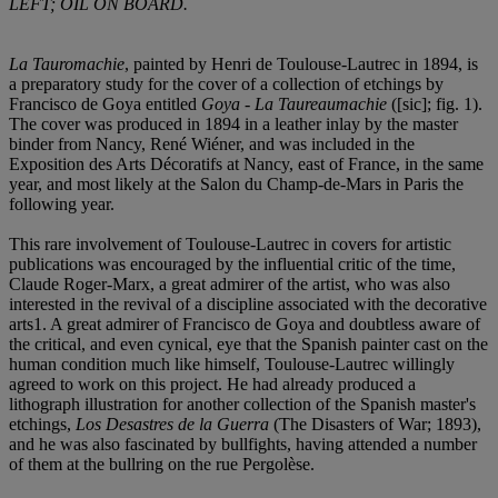
LEFT; OIL ON BOARD.
La Tauromachie
, painted by Henri de Toulouse-Lautrec in 1894, is
a preparatory study for the cover of a collection of etchings by
Francisco de Goya entitled
Goya - La Taureaumachie
([sic]; fig. 1).
The cover was produced in 1894 in a leather inlay by the master
binder from Nancy, René Wiéner, and was included in the
Exposition des Arts Décoratifs at Nancy, east of France, in the same
year, and most likely at the Salon du Champ-de-Mars in Paris the
following year.
This rare involvement of Toulouse-Lautrec in covers for artistic
publications was encouraged by the influential critic of the time,
Claude Roger-Marx, a great admirer of the artist, who was also
interested in the revival of a discipline associated with the decorative
arts
1. A great admirer of Francisco de Goya and doubtless aware of
the critical, and even cynical, eye that the Spanish painter cast on the
human condition much like himself, Toulouse-Lautrec willingly
agreed to work on this project. He had already produced a
lithograph illustration for another collection of the Spanish master's
etchings,
Los Desastres de la Guerra
(The Disasters of War; 1893),
and he was also fascinated by bullfights, having attended a number
of them at the bullring on the rue Pergolèse.