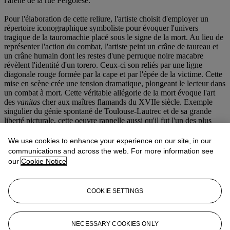
l'arène de la rue Pergolèse.
Pour l'élaboration de cette reliure, l'artiste choisit d'employer un
répertoire iconographique symboliste pour évoquer l'univers
tragique de la tauromachie placé sous le signe de la mort. Au lieu de
représenter l'action du combat, l'artiste peint un crâne de taureau et
un crâne humain dont les restes d'une perruque noire macabre
révèlent l'identité d'un torero. Ceux-ci son reliés par une ligne
diagonale rouge formée par la cape et par l'épée de la victime. Cette
mise en scène crée une tension dramatique, plongeant le lecteur dans
un combat à mort. Cette véritable allégorie de la mort évoque l'art
des
vanitas
cher aux maîtres flamands du XVII
e siècle. Exemple
singulier du génie spontané de Toulouse-Lautrec et de sa grande
liberté picturale, cette oeuvre rappelle aussi qu'il fut l'un des plus
brillants affichistes parisiens durant la Belle Epoque.
We use cookies to enhance your experience on our site, in our
communications and across the web. For more information see
Notes :
our
Cookie Notice
1 T. Charpentier, "Un aspect peu connu de l'activité de Lautrec: sa
collaboration à la reliure d'art",
in Gazette des Beaux-Arts
,
septembre 1960, pp. 165-177.
COOKIE SETTINGS
(fig. 1) Henri de Toulouse-Lautrec, couverture de l'ouvrage de René
Wiener
Goya - La Taureaumachie
[sic], 1894.
Musée Historique Lorrain, Nancy.
NECESSARY COOKIES ONLY