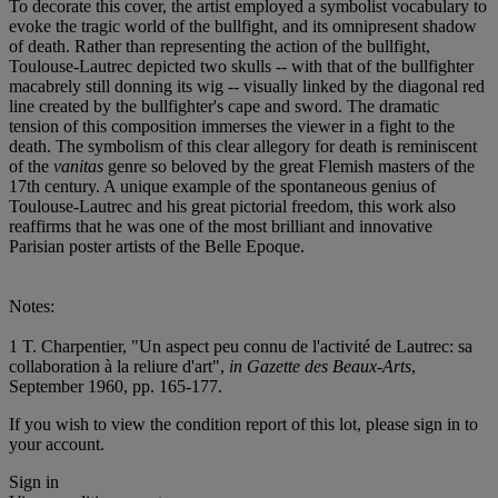
To decorate this cover, the artist employed a symbolist vocabulary to
evoke the tragic world of the bullfight, and its omnipresent shadow
of death. Rather than representing the action of the bullfight,
Toulouse-Lautrec depicted two skulls -- with that of the bullfighter
macabrely still donning its wig -- visually linked by the diagonal red
line created by the bullfighter's cape and sword. The dramatic
tension of this composition immerses the viewer in a fight to the
death. The symbolism of this clear allegory for death is reminiscent
of the
vanitas
genre so beloved by the great Flemish masters of the
17
t
h century. A unique example of the spontaneous genius of
Toulouse-Lautrec and his great pictorial freedom, this work also
reaffirms that he was one of the most brilliant and innovative
Parisian poster artists of the Belle Epoque.
Notes:
1 T. Charpentier, "Un aspect peu connu de l'activité de Lautrec: sa
collaboration à la reliure d'art",
in Gazette des Beaux-Arts
,
September 1960, pp. 165-177.
If you wish to view the condition report of this lot, please sign in to
your account.
Sign in