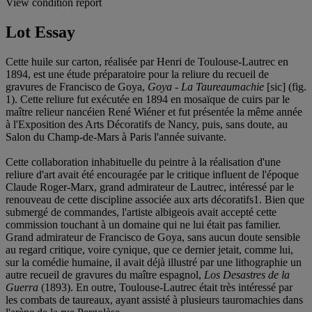
View condition report
Lot Essay
Cette huile sur carton, réalisée par Henri de Toulouse-Lautrec en
1894, est une étude préparatoire pour la reliure du recueil de
gravures de Francisco de Goya,
Goya - La Taureaumachie
[sic] (fig.
1). Cette reliure fut exécutée en 1894 en mosaïque de cuirs par le
maître relieur nancéien René Wiéner et fut présentée la même année
à l'Exposition des Arts Décoratifs de Nancy, puis, sans doute, au
Salon du Champ-de-Mars à Paris l'année suivante.
Cette collaboration inhabituelle du peintre à la réalisation d'une
reliure d'art avait été encouragée par le critique influent de l'époque
Claude Roger-Marx, grand admirateur de Lautrec, intéressé par le
renouveau de cette discipline associée aux arts décoratifs
1. Bien que
submergé de commandes, l'artiste albigeois avait accepté cette
commission touchant à un domaine qui ne lui était pas familier.
Grand admirateur de Francisco de Goya, sans aucun doute sensible
au regard critique, voire cynique, que ce dernier jetait, comme lui,
sur la comédie humaine, il avait déjà illustré par une lithographie un
autre recueil de gravures du maître espagnol,
Los Desastres de la
Guerra
(1893). En outre, Toulouse-Lautrec était très intéressé par
les combats de taureaux, ayant assisté à plusieurs tauromachies dans