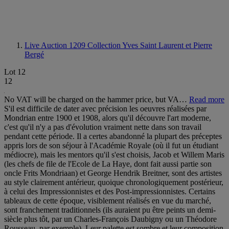
Live Auction 1209
Collection Yves Saint Laurent et Pierre
Bergé
Lot 12
12
No VAT will be charged on the hammer price, but VA…
Read more
S'il est difficile de dater avec précision les oeuvres réalisées par Mondrian entre 1900 et 1908, alors qu'il découvre l'art moderne, c'est qu'il n'y a pas d'évolution vraiment nette dans son travail pendant cette période. Il a certes abandonné la plupart des préceptes appris lors de son séjour à l'Académie Royale (où il fut un étudiant médiocre), mais les mentors qu'il s'est choisis, Jacob et Willem Maris (les chefs de file de l'Ecole de La Haye, dont fait aussi partie son oncle Frits Mondriaan) et George Hendrik Breitner, sont des artistes au style clairement antérieur, quoique chronologiquement postérieur, à celui des Impressionnistes et des Post-impressionnistes. Certains tableaux de cette époque, visiblement réalisés en vue du marché, sont franchement traditionnels (ils auraient pu être peints un demi-siècle plus tôt, par un Charles-François Daubigny ou un Théodore Rousseau, par exemple). Leur palette est sombre et leur composition d'un pittoresque de bon goût, tout droit sorti de traités comme celui de Pierre-Henri de Valenciennes, publié en 1800. D'autres, au contraire, semblent annoncer l'explosion colorée qui surviendra en 1908, de même que la simplification formelle (élimination des détails, agencement du tableau par grandes masses) qui l'accompagnera. Mais on ne peut jamais dire avec certitude que les oeuvres de ce second type succèdent aux autres: pendant près de dix ans, Mondrian oscille entre les deux approches. Plus que quoi que ce soit d'autre, c'est une solide connaissance de la topographie, de la botanique, et de l'architecture vernaculaire de la campagne hollandaise qui a permis à Robert Welsh de mettre de l'ordre dans l'oeuvre de cette période que l'on pourrait qualifier "de latence", pour employer le vocabulaire freudien1. Il semble pourtant que vers la fin de cette époque le style de l'artiste commence à évoluer. Ferme sur le Gein, dissimulée par de grands arbres au coucher de soleil (voir lot 12), peint vers 1907, est en effet à mi-chemin entre les toiles barbizonantes (tournées vers le passé) et celles qui amorcent, quoiqu'encore timidement, le tournant radical effectué l'année suivante. Un autre tableau représentant le même motif, et daté de 1907-08 par Welsh (fig. 1) accentue les éléments "modernistes" déjà en germes dans le tableau de la collection Saint Laurent-Bergé, notamment avec l'emploi de couleurs assez vives dans le ciel et la distribution des plans colorés en bandes horizontales d'un bord à l'autre de la toile. De fait, Mondrian a peint ce même motif cinq fois, et il ne semble pas y avoir dans cette petite série d'exemples caractéristiques du style sombre plus traditionnel (alors que ceux-ci abondent au contraire dans les séries plus vastes; fig. 2)2. D'ailleurs, avec ces tableaux, Mondrian se départit quelque peu de son habitude, lorsqu'il travaillait sériellement comme c'est le plus souvent le cas à l'époque, qui était de multiplier les variables à l'intérieur de chaque série (couleur, texture, cadrage, point de vue, etc...). Ceci est en grande partie dû au fait qu'il utilisa à chaque fois comme point de départ le large dessin au fusain de la collection Saint Laurent-Bergé (voir lot 13), qui fonctionne donc comme la matrice génératrice de tous les tableaux de la série. En soi, même si le résultat semble assez proche d'une série de Claude Monet, puisque la composition demeure identique d'une toile à l'autre, le procédé est assez traditionnel et, là encore, plus proche de la pratique d'un Daubigny ou d'un Rousseau que de celle d'un Impressionniste: sur la base de croquis réalisés en plein air, le peintre prépare un grand dessin au fusain qui sert de canevas aux tableaux. Le lien établi avec Monet tient plutôt de la conjecture puisqu'il n'est pas sûr que Mondrian ait vu des toiles de ce peintre dès cette époque - et sa relative timidité dans le registre coloré indiquerait plutôt le contraire (il n'y a rien de radical à utiliser du rose et du jaune pour peindre un ciel au coucher du soleil). Cela dit, il y a pourtant un élément stylistique par lequel Mondrian à la fois se rapproche de Monet (même s'il ne connaissait pas son oeuvre) et s'en éloigne en annonçant une possibilité nouvelle: il s'agit de la manière dont il utilise la réflexion d'un motif dans l'eau (la rangée d'arbre) pour frontaliser sa composition et transformer ce motif en une sorte de test de Rorschach basculé à l'horizontale. Certes, Monet avait été beaucoup plus loin en ce sens, insistant notamment sur la symétrie du procédé dans sa série de toiles de 1897 représentant une vue de la Seine par un matin brumeux (à l'inverse de ce qui se passe chez Mondrian, encore fidèle à la tradition académique sur ce point, l'horizon coupait en leur milieu ces tableaux de Monet, tous de format presque carré), mais le flou et la diminution des contrastes de valeur, traits réalistes puisqu'il s'agissait de dépeindre la brume, dissimulait la violence proprement déréalisante faite au motif lui-même. Dans la série de Mondrian, au contraire, la rangée sombre d'arbres se détache très nettement sur le fond lumineux du ciel, et forme avec son double symétrique dans l'eau une silhouette quasiment indépendante des données spatiales de la composition et notamment de tous les indices de profondeur que nous fournissent les traînées de couleurs vives reflétant les nuages empourprés. Lorsque plus tard Mondrian essaya d'expliquer l'évolution de son art (et notamment son passage à l'abstraction), il critiquera le romantisme de tels tableaux (le terme qu'il utilise le plus souvent est "capricieux"), mais il notera aussi que dans la manière dont il y avait représenté les arbres en "réduisant" les détails" et en "synthétisant" leur contours en une silhouette unique était un premier jalon dans sa quête de ce qu'il devait appeler "l'universel". Notes: 1 Dès avant son Catalogue Raisonné of the Naturalistic Works (until early 1911), premier volume du catalogue raisonné de l'oeuvre de Mondrian - dont le second volume, concernant la période 1911-1944, est établi par Joop Joosten (New York, 1996) - Welsh avait publié sa thèse de doctorat sur l'oeuvre de jeunesse de Mondrian (Piet Mondrian's Early Career: The "Naturalistic" Period, New York, 1977). 2 Outre notre tableau et celui que je viens de citer, voir Welsh, nos. A492, A494 et A496. (fig. 1) Piet Mondrian, Riverscape with Row of Trees at Left, Sky with Pink and Yellow-Green Bands: Farmstead on the Gein Screened by Tall Trees, vers 1907-1908. Haags Gemeentemuseum, La Haye. (fig. 2) Piet Mondrian, Farmstead along the water screened by nine tall trees, vers 1905-1907. Collection particulière. It is difficult to accurately date Mondrian's artistic output between 1900 and 1908 because there is no tangible evolution in his work during this period. While it is true that he had abandoned most of the lingering precepts from the Dutch Royal Academy (where he had been considered a mediocre student), his chosen mentors -- namely Jacob and Willem Maris (leaders of the Hague School, alongside his uncle Frits Mondriaan) and George Hendrik Breitner -- were artists whose work preceded those of the Impressionists and Post-Impressionists stylistically, if not chronologically. Visibly market-oriented and rather traditional, some paintings from this era could easily be mistaken for works from half a century earlier by Charles-Franois Daubigny or Théodore Rousseau, while their sombre palette and tasteful, scenic composition would not have looked out of place in treatises such as the one published by Pierre-Henri de Valenciennes in 1800. Other works, on the other hand, seem to provide a glimpse of the colour explosion that would come in 1908, and the formal simplification (elimination of detail, organisation of canvas around masses) that would accompany it. Nonetheless, it is impossible to say with certainty that the second category followed on from the first, since Mondrian oscillated between the two approaches for almost ten years. More than anything else, it was an intimate knowledge of the topography, botany and vernacular architecture of the Dutch countryside that enabled Robert Welsh to establish some order in the works from this period, which one could categorise as being "latent", to borrow the term from Freud.1 Signs of progress did, however, emerge at the end of this period. Ferme sur le Gein, dissimulée par de grands arbres au coucher de soleil (see lot 12), painted around 1907, sits halfway between Mondrian's traditional, Barbizon-style paintings and the first tentative works that would herald the radical change of direction in the following year. Another painting depicting the same motif, dated 1907-08 by Welsh (fig. 1), accentuates the "modernist" elements already tangible in this painting from the Saint Laurent-Bergé collection (notably through the use of rather bright colours in the sky and the distribution of the coloured planes as horizontal stripes extending from one edge of the canvas to the other). In fact, Mondrian painted this same motif five times, and no hint of the dark, more traditional style (which abounds in the larger series) appears to be visible in this mini-series2 (fig. 2). Moreover, these paintings mark a break from Mondrian's usual practice when working serially -- as he often did at this time -- of increasing the variables within each series (colour, texture, frame, perspective, etc). This can mainly be attributed to the large charcoal drawing from the Saint Laurent-Bergé collection (see lot 13), which he used as the starting point, a generator matrix for all the paintings in the series. In itself, although the result appears to resemble a Monet series (in that the composition is identical from one painting to the next), the device -- i.e. creating a large charcoal drawing from sketches made outdoors to provide a basic framework for the paintings -- is fairly conventional, again bearing greater resemblance to Daubigny or Rousseau than an Impressionistic work. The simil