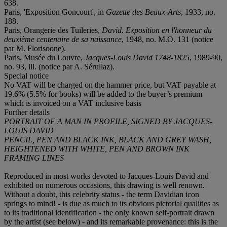
638.
Paris, 'Exposition Goncourt', in
Gazette des Beaux-Arts
, 1933, no.
188.
Paris, Orangerie des Tuileries,
David. Exposition en l'honneur du
deuxième centenaire de sa naissance
, 1948, no. M.O. 131 (notice
par M. Florisoone).
Paris, Musée du Louvre,
Jacques-Louis David 1748-1825
, 1989-90,
no. 93, ill. (notice par A. Sérullaz).
Special notice
No VAT will be charged on the hammer price, but VAT payable at
19.6% (5.5% for books) will be added to the buyer’s premium
which is invoiced on a VAT inclusive basis
Further details
PORTRAIT OF A MAN IN PROFILE, SIGNED BY JACQUES-
LOUIS DAVID
PENCIL, PEN AND BLACK INK, BLACK AND GREY WASH,
HEIGHTENED WITH WHITE, PEN AND BROWN INK
FRAMING LINES
Reproduced in most works devoted to Jacques-Louis David and
exhibited on numerous occasions, this drawing is well renown.
Without a doubt, this celebrity status - the term Davidian icon
springs to mind! - is due as much to its obvious pictorial qualities as
to its traditional identification - the only known self-portrait drawn
by the artist (see below) - and its remarkable provenance: this is the