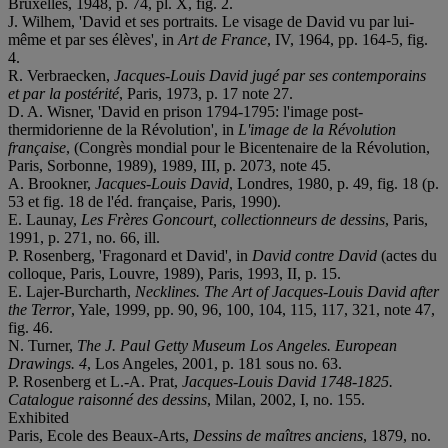
Bruxelles, 1948, p. 74, pl. X, fig. 2.
J. Wilhem, 'David et ses portraits. Le visage de David vu par lui-
même et par ses élèves', in
Art de France
, IV, 1964, pp. 164-5, fig.
4.
R. Verbraecken,
Jacques-Louis David jugé par ses contemporains
et par la postérité
, Paris, 1973, p. 17 note 27.
D. A. Wisner, 'David en prison 1794-1795: l'image post-
thermidorienne de la Révolution', in
L'image de la Révolution
française
, (Congrès mondial pour le Bicentenaire de la Révolution,
Paris, Sorbonne, 1989), 1989, III, p. 2073, note 45.
A. Brookner,
Jacques-Louis David
, Londres, 1980, p. 49, fig. 18 (p.
53 et fig. 18 de l'éd. française, Paris, 1990).
E. Launay,
Les Frères Goncourt, collectionneurs de dessins
, Paris,
1991, p. 271, no. 66, ill.
P. Rosenberg, 'Fragonard et David', in
David contre David
(actes du
colloque, Paris, Louvre, 1989), Paris, 1993, II, p. 15.
E. Lajer-Burcharth,
Necklines. The Art of Jacques-Louis David after
the Terror
, Yale, 1999, pp. 90, 96, 100, 104, 115, 117, 321, note 47,
fig. 46.
N. Turner,
The J. Paul Getty Museum Los Angeles. European
Drawings. 4
, Los Angeles, 2001, p. 181 sous no. 63.
P. Rosenberg et L.-A. Prat,
Jacques-Louis David 1748-1825.
Catalogue raisonné des dessins
, Milan, 2002, I, no. 155.
Exhibited
Paris, Ecole des Beaux-Arts,
Dessins de maîtres anciens
, 1879, no.