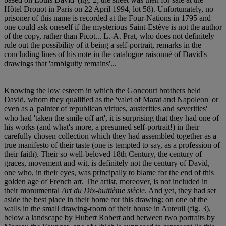
Hôtel Drouot in Paris on 22 April 1994, lot 58). Unfortunately, no
prisoner of this name is recorded at the Four-Nations in 1795 and
one could ask oneself if the mysterious Saint-Estève is not the author
of the copy, rather than Picot... L.-A. Prat, who does not definitely
rule out the possibility of it being a self-portrait, remarks in the
concluding lines of his note in the catalogue raisonné of David's
drawings that 'ambiguity remains'...
Knowing the low esteem in which the Goncourt brothers held
David, whom they qualified as the 'valet of Marat and Napoleon' or
even as a 'painter of republican virtues, austerities and severities'
who had 'taken the smile off art', it is surprising that they had one of
his works (and what's more, a presumed self-portrait!) in their
carefully chosen collection which they had assembled together as a
true manifesto of their taste (one is tempted to say, as a profession of
their faith). Their so well-beloved 18th Century, the century of
graces, movement and wit, is definitely not the century of David,
one who, in their eyes, was principally to blame for the end of this
golden age of French art. The artist, moreover, is not included in
their monumental
Art du Dix-huitième siècle
. And yet, they had set
aside the best place in their home for this drawing: on one of the
walls in the small drawing-room of their house in Auteuil (fig. 3),
below a landscape by Hubert Robert and between two portraits by