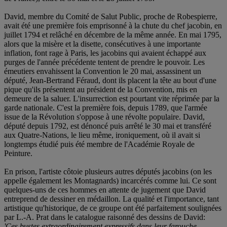
David, membre du Comité de Salut Public, proche de Robespierre,
avait été une première fois emprisonné à la chute du chef jacobin, en
juillet 1794 et relâché en décembre de la même année. En mai 1795,
alors que la misère et la disette, consécutives à une importante
inflation, font rage à Paris, les jacobins qui avaient échappé aux
purges de l'année précédente tentent de prendre le pouvoir. Les
émeutiers envahissent la Convention le 20 mai, assassinent un
député, Jean-Bertrand Féraud, dont ils placent la tête au bout d'une
pique qu'ils présentent au président de la Convention, mis en
demeure de la saluer. L'insurrection est pourtant vite réprimée par la
garde nationale. C'est la première fois, depuis 1789, que l'armée
issue de la Révolution s'oppose à une révolte populaire. David,
député depuis 1792, est dénoncé puis arrêté le 30 mai et transféré
aux Quatre-Nations, le lieu même, ironiquement, où il avait si
longtemps étudié puis été membre de l'Académie Royale de
Peinture.
En prison, l'artiste côtoie plusieurs autres députés jacobins (on les
appelle également les Montagnards) incarcérés comme lui. Ce sont
quelques-uns de ces hommes en attente de jugement que David
entreprend de dessiner en médaillon. La qualité et l'importance, tant
artistique qu'historique, de ce groupe ont été parfaitement soulignées
par L.-A. Prat dans le catalogue raisonné des dessins de David:
'Ces bustes extraordinairement expressifs dans leur farouche