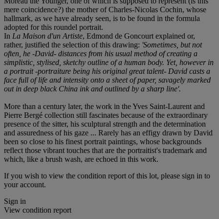
Moreau the Younger, one of which is supposed to represent (is this
mere coincidence?) the mother of Charles-Nicolas Cochin, whose
hallmark, as we have already seen, is to be found in the formula
adopted for this roundel portrait.
In
La Maison d'un Artiste
, Edmond de Goncourt explained or,
rather, justified the selection of this drawing:
'Sometimes, but not
often, he -David- distances from his usual method of creating a
simplistic, stylised, sketchy outline of a human body. Yet, however in
a portrait -portraiture being his original great talent- David casts a
face full of life and intensity onto a sheet of paper, savagely marked
out in deep black China ink and outlined by a sharp line'.
More than a century later, the work in the Yves Saint-Laurent and
Pierre Bergé collection still fascinates because of the extraordinary
presence of the sitter, his sculptural strength and the determination
and assuredness of his gaze ... Rarely has an effigy drawn by David
been so close to his finest portrait paintings, whose backgrounds
reflect those vibrant touches that are the portraitist's trademark and
which, like a brush wash, are echoed in this work.
If you wish to view the condition report of this lot, please sign in to
your account.
Sign in
View condition report