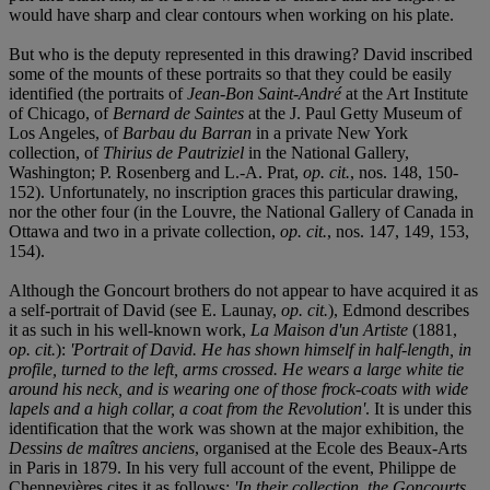
would have sharp and clear contours when working on his plate.
But who is the deputy represented in this drawing? David inscribed
some of the mounts of these portraits so that they could be easily
identified (the portraits of
Jean-Bon Saint-André
at the Art Institute
of Chicago, of
Bernard de Saintes
at the J. Paul Getty Museum of
Los Angeles, of
Barbau du Barran
in a private New York
collection, of
Thirius de Pautriziel
in the National Gallery,
Washington; P. Rosenberg and L.-A. Prat,
op. cit.
, nos. 148, 150-
152). Unfortunately, no inscription graces this particular drawing,
nor the other four (in the Louvre, the National Gallery of Canada in
Ottawa and two in a private collection,
op. cit.
, nos. 147, 149, 153,
154).
Although the Goncourt brothers do not appear to have acquired it as
a self-portrait of David (see E. Launay,
op. cit.
), Edmond describes
it as such in his well-known work,
La Maison d'un Artiste
(1881,
op. cit.
):
'Portrait of David. He has shown himself in half-length, in
profile, turned to the left, arms crossed. He wears a large white tie
around his neck, and is wearing one of those frock-coats with wide
lapels and a high collar, a coat from the Revolution'
. It is under this
identification that the work was shown at the major exhibition, the
Dessins de maîtres anciens
, organised at the Ecole des Beaux-Arts
in Paris in 1879. In his very full account of the event, Philippe de
Chennevières cites it as follows:
'In their collection, the Goncourts