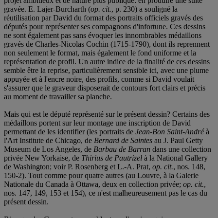
projet ambitieux et de nature plus publique: en produire une suite
gravée. E. Lajer-Burcharth (
op. cit.
, p. 230) a souligné la
réutilisation par David du format des portraits officiels gravés des
députés pour représenter ses compagnons d'infortune. Ces dessins
ne sont également pas sans évoquer les innombrables médaillons
gravés de Charles-Nicolas Cochin (1715-1790), dont ils reprennent
non seulement le format, mais également le fond uniforme et la
représentation de profil. Un autre indice de la finalité de ces dessins
semble être la reprise, particulièrement sensible ici, avec une plume
appuyée et à l'encre noire, des profils, comme si David voulait
s'assurer que le graveur disposerait de contours fort clairs et précis
au moment de travailler sa planche.
Mais qui est le député représenté sur le présent dessin? Certains des
médaillons portent sur leur montage une inscription de David
permettant de les identifier (les portraits de
Jean-Bon Saint-André
à
l'Art Institute de Chicago, de
Bernard de Saintes
au J. Paul Getty
Museum de Los Angeles, de
Barbau de Barran
dans une collection
privée New Yorkaise, de
Thirius de Pautrizel
à la National Gallery
de Washington; voir P. Rosenberg et L.-A. Prat,
op. cit.
, nos. 148,
150-2). Tout comme pour quatre autres (au Louvre, à la Galerie
Nationale du Canada à Ottawa, deux en collection privée;
op. cit.
,
nos. 147, 149, 153 et 154), ce n'est malheureusement pas le cas du
présent dessin.