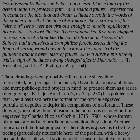
less obsessed by the desire to turn out a resemblance than by the
determination to profess a faith - and salute a failure - experienced
in common: the Montagnard dream is finally over. In the words of
the painter himself at the time of Brumaire, these portraits of the
"virtuous" (who were not virtuous enough to remain republican)
bear witness to a lost illusion. These vanquished few, now clapped
in irons, some of whom like Barbau du Barran or Bernard de
Saintes, had themselves shown pitiless ferociousness during the
Reign of Terror, would now in turn know the anguish of the
guillotine and the bitter taste of failure. All will survive this time of
trial, a sign of the times having changed after 9 Thermidor ...'
(P.
Rosenberg and L.-A. Prat,
op. cit.
, p. 164).
These drawings were probably offered to the sitters they
represented, but perhaps at the outset, David had a more ambitious
and more public-spirited project in mind: to produce them as a series
of engravings. E. Lajer-Burcharth (
op. cit.
, p. 230) has pointed out
that David has used here the format for the official engraved
portraits of deputies to depict his companions of misfortune. These
drawings are not without allusion to the numerous roundel portraits
engraved by Charles-Nicolas Cochin (1715-1790), whose format,
plain background and profile representation, they adopt. Another
indication of the final purpose for these drawings seems to be the re-
tracing (particularly noticeable here) of the profiles, with a heavy
pen and black ink, as if David wanted to ensure that the engraver