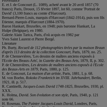
Provenance
E. et J. de Goncourt (L. 1089), acheté avant le 20 avril 1857 (70
francs); Paris, Drouot, 15 février 1897, lot 60, comme 'Portrait de
David' (3,100 francs au comte d'Harcourt).
Bernard-Pierre-Louis, marquis d'Harcourt (1842-1914), puis son fils
Etienne, marquis d'Harcourt (1884-1970).
Baron Hankart, Bruxelles, en 1948; puis baronne Hankart, La
Hulpe (Belgique), en 1980.
Galerie Alain Tarica, Paris, d'où acquis en 1982 par
Yves Saint Laurent et Pierre Bergé.
Literature
Ph. Burty,
Recueil de 112 photographies tirées par la maison Braun
d'après 113 dessins de la collection Goncourt
, Paris, 1879, no. 25.
P. de Chennevières, 'Les dessins de maîtres anciens exposés à
l'Ecole des Beaux-Arts', in
Gazette des Beaux-Arts
, 1879, II, p. 302.
P. de Chennvières,
Les dessins de maîtres anciens exposés à l'Ecole
des Beaux-Arts en 1879
, Paris, 1880, p. 125.
E. de Goncourt,
La maison d'un artiste
, Paris, 1881, I, p. 68.
M. von Boehn,
Rokoko Frankreich im XVIII. Jahrhundert
, Berlin,
1921, ill. p. 517.
R. Cantinelli,
Jacques-Louis David 1748-1825
, Bruxelles, 1930, pl.
XXX.
K. Holma,
David. Son évolution et son style
, Paris, 1940, p. 121
note 66.
H. Rosenau,
The Painter Jacques-Louis David
, Londres, Paris,