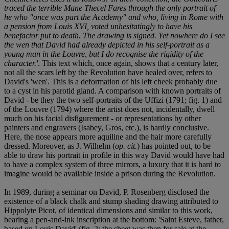
traced the terrible
Mane Thecel Fares
through the only portrait of
he who "once was part the Academy" and who, living in Rome with
a pension from Louis XVI, voted unhesitatingly to have his
benefactor put to death. The drawing is signed. Yet nowhere do I see
the wen that David had already depicted in his self-portrait as a
young man in the Louvre, but I do recognise the rigidity of the
character.'
. This text which, once again, shows that a century later,
not all the scars left by the Revolution have healed over, refers to
David's 'wen'. This is a deformation of his left cheek probably due
to a cyst in his parotid gland. A comparison with known portraits of
David - be they the two self-portraits of the Uffizi (1791; fig. 1) and
of the Louvre (1794) where the artist does not, incidentally, dwell
much on his facial disfigurement - or representations by other
painters and engravers (Isabey, Gros, etc.), is hardly conclusive.
Here, the nose appears more aquiline and the hair more carefully
dressed. Moreover, as J. Wilhelm (
op. cit.
) has pointed out, to be
able to draw his portrait in profile in this way David would have had
to have a complex system of three mirrors, a luxury that it is hard to
imagine would be available inside a prison during the Revolution.
In 1989, during a seminar on David, P. Rosenberg disclosed the
existence of a black chalk and stump shading drawing attributed to
Hippolyte Picot, of identical dimensions and similar to this work,
bearing a pen-and-ink inscription at the bottom: 'Saint Esteve, father,
based on Louis David' (fig. 2; the sheet was then for sale at the