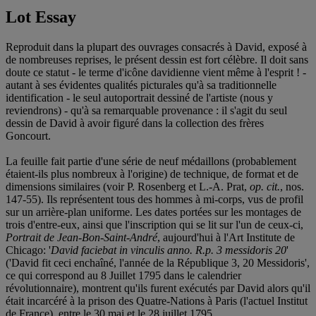
Lot Essay
Reproduit dans la plupart des ouvrages consacrés à David, exposé à
de nombreuses reprises, le présent dessin est fort célèbre. Il doit sans
doute ce statut - le terme d'icône davidienne vient même à l'esprit ! -
autant à ses évidentes qualités picturales qu'à sa traditionnelle
identification - le seul autoportrait dessiné de l'artiste (nous y
reviendrons) - qu'à sa remarquable provenance : il s'agit du seul
dessin de David à avoir figuré dans la collection des frères
Goncourt.
La feuille fait partie d'une série de neuf médaillons (probablement
étaient-ils plus nombreux à l'origine) de technique, de format et de
dimensions similaires (voir P. Rosenberg et L.-A. Prat,
op. cit.
, nos.
147-55). Ils représentent tous des hommes à mi-corps, vus de profil
sur un arrière-plan uniforme. Les dates portées sur les montages de
trois d'entre-eux, ainsi que l'inscription qui se lit sur l'un de ceux-ci,
Portrait de Jean-Bon-Saint-André
, aujourd'hui à l'Art Institute de
Chicago: '
David faciebat in vinculis anno. R.p. 3 messidoris 20
'
('David fit ceci enchaîné, l'année de la République 3, 20 Messidoris',
ce qui correspond au 8 Juillet 1795 dans le calendrier
révolutionnaire), montrent qu'ils furent exécutés par David alors qu'il
était incarcéré à la prison des Quatre-Nations à Paris (l'actuel Institut
de France), entre le 30 mai et le 28 juillet 1795.