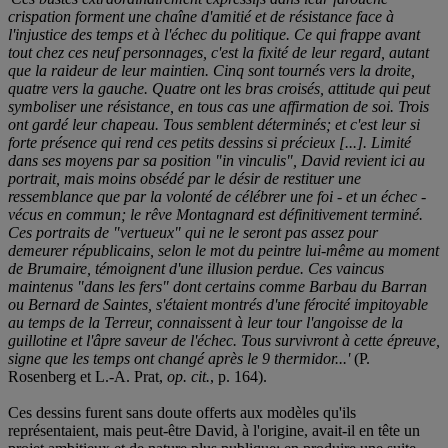
crispation forment une chaîne d'amitié et de résistance face à
l'injustice des temps et à l'échec du politique. Ce qui frappe avant
tout chez ces neuf personnages, c'est la fixité de leur regard, autant
que la raideur de leur maintien. Cinq sont tournés vers la droite,
quatre vers la gauche. Quatre ont les bras croisés, attitude qui peut
symboliser une résistance, en tous cas une affirmation de soi. Trois
ont gardé leur chapeau. Tous semblent déterminés; et c'est leur si
forte présence qui rend ces petits dessins si précieux [...]. Limité
dans ses moyens par sa position "in vinculis", David revient ici au
portrait, mais moins obsédé par le désir de restituer une
ressemblance que par la volonté de célébrer une foi - et un échec -
vécus en commun; le rêve Montagnard est définitivement terminé.
Ces portraits de "vertueux" qui ne le seront pas assez pour
demeurer républicains, selon le mot du peintre lui-même au moment
de Brumaire, témoignent d'une illusion perdue. Ces vaincus
maintenus "dans les fers" dont certains comme Barbau du Barran
ou Bernard de Saintes, s'étaient montrés d'une férocité impitoyable
au temps de la Terreur, connaissent à leur tour l'angoisse de la
guillotine et l'âpre saveur de l'échec. Tous survivront à cette épreuve,
signe que les temps ont changé après le 9 thermidor...'
(P.
Rosenberg et L.-A. Prat,
op. cit.
, p. 164).
Ces dessins furent sans doute offerts aux modèles qu'ils
représentaient, mais peut-être David, à l'origine, avait-il en tête un