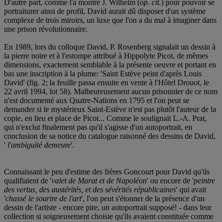
D'autre part, comme l'a montré J. Wilhelm (
op. cit.
) pour pouvoir se
portraiturer ainsi de profil, David aurait dû disposer d'un système
complexe de trois miroirs, un luxe que l'on a du mal à imaginer dans
une prison révolutionnaire.
En 1989, lors du colloque David, P. Rosenberg signalait un dessin à
la pierre noire et à l'estompe attribué à Hippolyte Picot, de mêmes
dimensions, exactement semblable à la présente oeuvre et portant en
bas une inscription à la plume: 'Saint Estève peint d'après Louis
David' (fig. 2; la feuille passa ensuite en vente à l'Hôtel Drouot, le
22 avril 1994, lot 58). Malheureusement aucun prisonnier de ce nom
n'est documenté aux Quatre-Nations en 1795 et l'on peut se
demander si le mystérieux Saint-Estève n'est pas plutôt l'auteur de la
copie, en lieu et place de Picot... Comme le soulignait L.-A. Prat,
qui n'exclut finalement pas qu'il s'agisse d'un autoportrait, en
conclusion de sa notice du catalogue raisonné des dessins de David,
'
l'ambiguïté demeure
'.
Connaissant le peu d'estime des frères Goncourt pour David qu'ils
qualifiaient de '
valet de Marat et de Napoléon
' ou encore de '
peintre
des vertus, des austérités, et des sévérités républicaines
' qui avait
'
chassé le sourire de l'art
', l'on peut s'étonner de la présence d'un
dessin de l'artiste - encore pire, un autoportrait supposé! - dans leur
collection si soigneusement choisie qu'ils avaient constituée comme