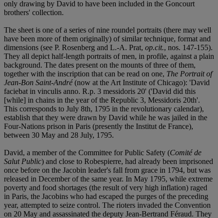
only drawing by David to have been included in the Goncourt
brothers' collection.
The sheet is one of a series of nine roundel portraits (there may well
have been more of them originally) of similar technique, format and
dimensions (see P. Rosenberg and L.-A. Prat,
op.cit.
, nos. 147-155).
They all depict half-length portraits of men, in profile, against a plain
background. The dates present on the mounts of three of them,
together with the inscription that can be read on one,
The Portrait of
Jean-Bon Saint-André
(now at the Art Institute of Chicago): 'David
faciebat in vinculis anno. R.p. 3 messidoris 20' ('David did this
[while] in chains in the year of the Republic 3, Messidoris 20th'.
This corresponds to July 8th, 1795 in the revolutionary calendar),
establish that they were drawn by David while he was jailed in the
Four-Nations prison in Paris (presently the Institut de France),
between 30 May and 28 July, 1795.
David, a member of the Committee for Public Safety (
Comité de
Salut Public
) and close to Robespierre, had already been imprisoned
once before on the Jacobin leader's fall from grace in 1794, but was
released in December of the same year. In May 1795, while extreme
poverty and food shortages (the result of very high inflation) raged
in Paris, the Jacobins who had escaped the purges of the preceding
year, attempted to seize control. The rioters invaded the Convention
on 20 May and assassinated the deputy Jean-Bertrand Féraud. They