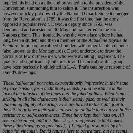
impaled his head on a pike and presented it to the president of the
Convention, summoning him to salute it. The insurrection was
however quickly put down by the National Guard. Since it emerged
from the Revolution in 1789, it was the first time that the army
opposed a popular revolt. David, a deputy since 1792, was
denounced and arrested on 30 May and transferred to the Four-
Nations prison. This, ironically, was the very place where he had
long been a student and then a member of the
Académie Royale de
Peinture
. In prison, he rubbed shoulders with other Jacobin deputies
(also known as the Montagnards). David undertook to draw the
portraits of few of these men, who were awaiting judgement. The
quality and significance (both artistic and historical) of this group
have been perfectly highlighted in L.-A. Prat's catalogue raisonné of
David's drawings:
'These half-length portraits, extraordinarily impressive in their state
of fierce tension, form a chain of friendship and resistance in the
face of the injustice of the times and the failed politics. What is most
striking in all nine characters is their steady gaze, as well as their
unbending dignity of bearing. Five are turned to the right, four to
the left. Four have their arms crossed, an attitude that can symbolise
resistance or self-assertiveness. Three have kept their hats on. All
seem determined, and it is their very strong presence that makes
these little drawings so precious [...] Limited in resources by his
being "in vinculis", David returns here to portraiture, but he seems