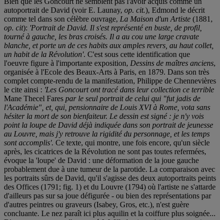
Bien que les Goncourt ne semblent pas l'avoir acquis comme un
autoportrait de David (voir E. Launay,
op. cit.
), Edmond le décrit
comme tel dans son célèbre ouvrage,
La Maison d'un Artiste
(1881,
op. cit
):
'Portrait de David. Il s'est représenté en buste, de profil,
tourné à gauche, les bras croisés. Il a au cou une large cravate
blanche, et porte un de ces habits aux amples revers, au haut collet,
un habit de la Révolution'
. C'est sous cette identification que
l'oeuvre figure à l'importante exposition,
Dessins de maîtres anciens
,
organisée à l'Ecole des Beaux-Arts à Paris, en 1879. Dans son très
complet compte-rendu de la manifestation, Philippe de Chennevières
le cite ainsi :
'Les Goncourt ont tracé dans leur collection ce terrible
Mane Thecel Fares
par le seul portrait de celui qui "fut jadis de
l'Académie", et, qui, pensionnaire de Louis XVI à Rome, vota sans
hésiter la mort de son bienfaiteur. Le dessin est signé : je n'y vois
point la loupe de David déjà indiquée dans son portrait de jeunesse
au Louvre, mais j'y retrouve la rigidité du personnage, et les temps
sont accomplis'.
Ce texte, qui montre, une fois encore, qu'un siècle
après, les cicatrices de la Révolution ne sont pas toutes refermées,
évoque la 'loupe' de David : une déformation de la joue gauche
probablement due à une tumeur de la parotide. La comparaison avec
les portraits sûrs de David, qu'il s'agisse des deux autoportraits peints
des Offices (1791; fig. 1) et du Louvre (1794) où l'artiste ne s'attarde
d'ailleurs pas sur sa joue défigurée - ou bien des représentations par
d'autres peintres ou graveurs (Isabey, Gros, etc.), n'est guère
concluante. Le nez paraît ici plus aquilin et la coiffure plus soignée...