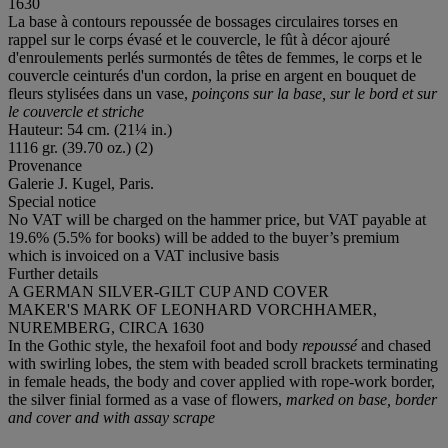
1630
La base à contours repoussée de bossages circulaires torses en
rappel sur le corps évasé et le couvercle, le fût à décor ajouré
d'enroulements perlés surmontés de têtes de femmes, le corps et le
couvercle ceinturés d'un cordon, la prise en argent en bouquet de
fleurs stylisées dans un vase,
poinçons sur la base, sur le bord et sur
le couvercle et striche
Hauteur: 54 cm. (21¼ in.)
1116 gr. (39.70 oz.) (2)
Provenance
Galerie J. Kugel, Paris.
Special notice
No VAT will be charged on the hammer price, but VAT payable at
19.6% (5.5% for books) will be added to the buyer’s premium
which is invoiced on a VAT inclusive basis
Further details
A GERMAN SILVER-GILT CUP AND COVER
MAKER'S MARK OF LEONHARD VORCHHAMER,
NUREMBERG, CIRCA 1630
In the Gothic style, the hexafoil foot and body
repoussé
and chased
with swirling lobes, the stem with beaded scroll brackets terminating
in female heads, the body and cover applied with rope-work border,
the silver finial formed as a vase of flowers,
marked on base, border
and cover and with assay scrape