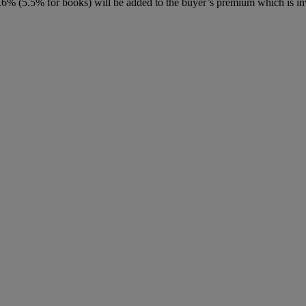
6% (5.5% for books) will be added to the buyer’s premium which is in