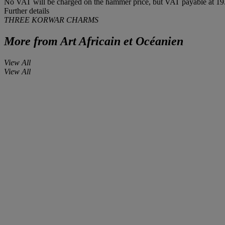
No VAT will be charged on the hammer price, but VAT payable at 19.
Further details
THREE KORWAR CHARMS
More from
Art Africain et Océanien
View All
View All