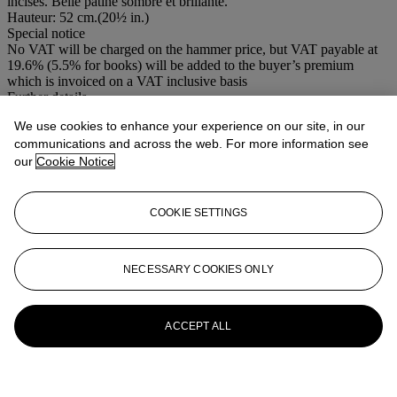
incisés. Belle patine sombre et brillante.
Hauteur: 52 cm.(20½ in.)
Special notice
No VAT will be charged on the hammer price, but VAT payable at
19.6% (5.5% for books) will be added to the buyer’s premium
which is invoiced on a VAT inclusive basis
Further details
DAN SPOON
We use cookies to enhance your experience on our site, in our
communications and across the web. For more information see
More from
Art Africain et Océanien
our
Cookie Notice
View All
View All
COOKIE SETTINGS
NECESSARY COOKIES ONLY
ACCEPT ALL