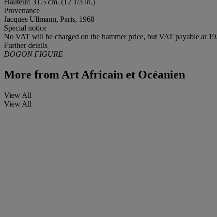
Hauteur: 31.5 cm. (12 1/3 in.)
Provenance
Jacques Ullmann, Paris, 1968
Special notice
No VAT will be charged on the hammer price, but VAT payable at 19.
Further details
DOGON FIGURE
More from
Art Africain et Océanien
View All
View All