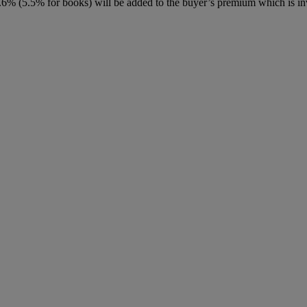
6% (5.5% for books) will be added to the buyer’s premium which is in