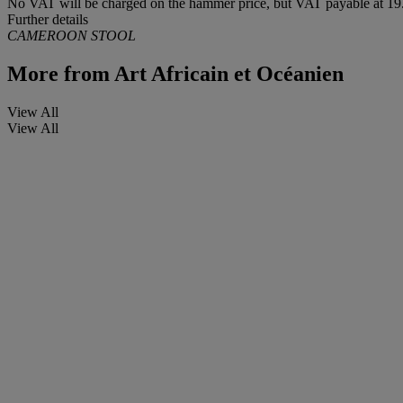
No VAT will be charged on the hammer price, but VAT payable at 19.
Further details
CAMEROON STOOL
More from
Art Africain et Océanien
View All
View All